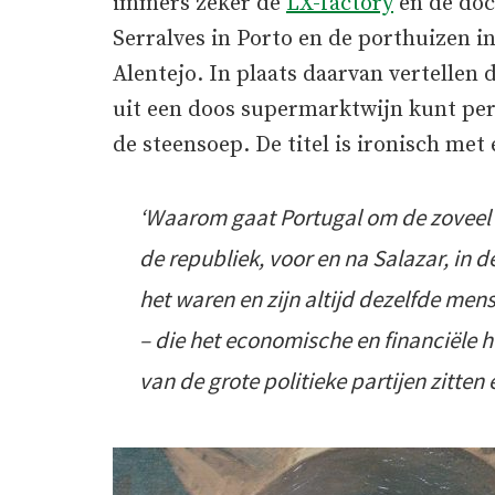
immers zeker de
LX-factory
en de doc
Serralves in Porto en de porthuizen i
Alentejo. In plaats daarvan vertellen 
uit een doos supermarktwijn kunt per
de steensoep. De titel is ironisch m
‘Waarom gaat Portugal om de zoveel ti
de republiek, voor en na Salazar, in d
het waren en zijn altijd dezelfde men
– die het economische en financiële h
van de grote politieke partijen zitten