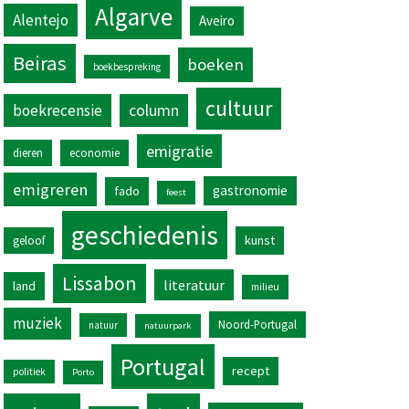
Algarve
Alentejo
Aveiro
Beiras
boeken
boekbespreking
cultuur
column
boekrecensie
emigratie
dieren
economie
emigreren
gastronomie
fado
feest
geschiedenis
kunst
geloof
Lissabon
literatuur
land
milieu
muziek
Noord-Portugal
natuur
natuurpark
Portugal
recept
politiek
Porto