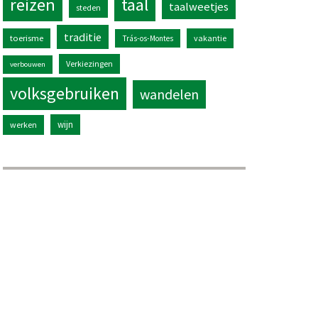
reizen
taal
taalweetjes
steden
traditie
toerisme
vakantie
Trás-os-Montes
Verkiezingen
verbouwen
volksgebruiken
wandelen
wijn
werken