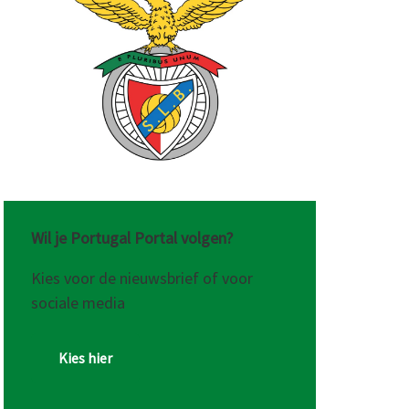
Wil je Portugal Portal volgen?
Kies voor de nieuwsbrief of voor
sociale media
Kies hier