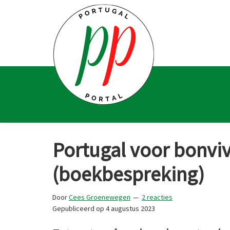
Spring
Door
Spring
Spring
naar
naar
naar
naar
de
de
de
de
hoofdnavigatie
hoofd
eerste
voettekst
inhoud
sidebar
Portugal
Voor
Portal
Portugalliefhebbers
Portugal voor bonvi
en
-
(boekbespreking)
fanaten
Door
Cees Groenewegen
2 reacties
Gepubliceerd op
4 augustus 2023