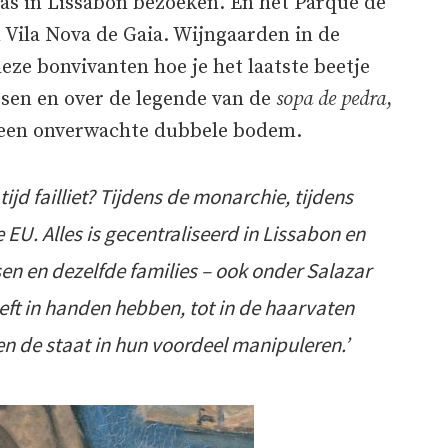
as in Lissabon bezoeken. En het Parque de
n Vila Nova de Gaia. Wijngaarden in de
deze bonvivanten hoe je het laatste beetje
sen en over de legende van de
sopa de pedra
,
et een onverwachte dubbele bodem.
jd failliet? Tijdens de monarchie, tijdens
e EU. Alles is gecentraliseerd in Lissabon en
sen en dezelfde families – ook onder Salazar
eft in handen hebben, tot in de haarvaten
 en de staat in hun voordeel manipuleren.’