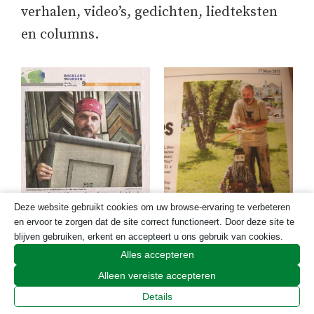
verhalen, video’s, gedichten, liedteksten
en columns.
Deze website gebruikt cookies om uw browse-ervaring te verbeteren
en ervoor te zorgen dat de site correct functioneert. Door deze site te
blijven gebruiken, erkent en accepteert u ons gebruik van cookies.
Foto’s Gerrit Klaassen
Alles accepteren
Zo is hun leven in zelfgekozen
Alleen vereiste accepteren
Details
afzondering toch niet zonder rijke