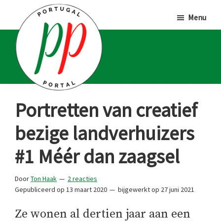
Door
Spring
Spring
Menu
naar
naar
naar
de
de
de
hoofd
eerste
voettekst
inhoud
sidebar
Portugal
Voor
Portretten van creatief
Portal
Portugalliefhebbers
bezige landverhuizers
en
-
#1 Méér dan zaagsel
fanaten
Door
Ton Haak
2 reacties
Gepubliceerd op
13 maart 2020
bijgewerkt op
27 juni 2021
Ze wonen al dertien jaar aan een