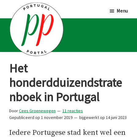
Door
Spring
Spring
Menu
naar
naar
naar
de
de
de
hoofd
eerste
voettekst
inhoud
sidebar
Portugal
Voor
Het
Portal
Portugalliefhebbers
honderdduizendstrate
en
-
nboek in Portugal
fanaten
Door
Cees Groenewegen
11 reacties
Gepubliceerd op
1 november 2019
bijgewerkt op
14 juni 2023
Iedere Portugese stad kent wel een