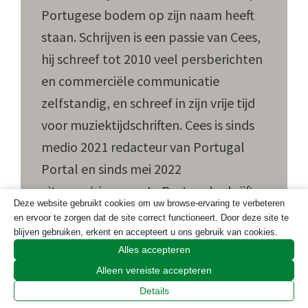
Portugese bodem op zijn naam heeft
staan. Schrijven is een passie van Cees,
hij schreef tot 2010 veel persberichten
en commerciële communicatie
zelfstandig, en schreef in zijn vrije tijd
voor muziektijdschriften. Cees is sinds
medio 2021 redacteur van Portugal
Portal en sinds mei 2022
uitgever/eigenaar. In Portugal schrijft
Deze website gebruikt cookies om uw browse-ervaring te verbeteren
Cees over alles wat hem opvalt, aan
en ervoor te zorgen dat de site correct functioneert. Door deze site te
het hart gaat en voor op de tong ligt.
blijven gebruiken, erkent en accepteert u ons gebruik van cookies.
Alles accepteren
Zie ook
Alleen vereiste accepteren
https://ceesgroenewegen.com/
.
Details