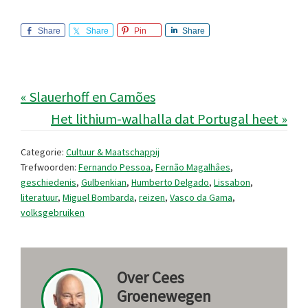
Share
Share
Pin
Share
« Slauerhoff en Camões
Het lithium-walhalla dat Portugal heet »
Categorie:
Cultuur & Maatschappij
Trefwoorden:
Fernando Pessoa
,
Fernão Magalhâes
,
geschiedenis
,
Gulbenkian
,
Humberto Delgado
,
Lissabon
,
literatuur
,
Miguel Bombarda
,
reizen
,
Vasco da Gama
,
volksgebruiken
Over
Cees
Groenewegen