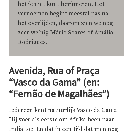
het je niet kunt herinneren. Het
vernoemen begint meestal pas na
het overlijden, daarom zien we nog
zeer weinig Mário Soares of Amália
Rodrigues.
Avenida, Rua of Praça
“Vasco da Gama” (en:
“Fernão de Magalhães”)
Iedereen kent natuurlijk Vasco da Gama.
Hij voer als eerste om Afrika heen naar
India toe. En dat in een tijd dat men nog