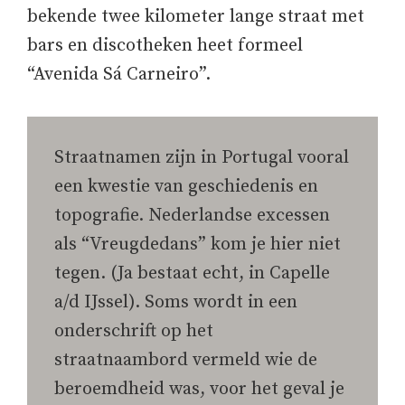
bekende twee kilometer lange straat met
bars en discotheken heet formeel
“Avenida Sá Carneiro”.
Straatnamen zijn in Portugal vooral
een kwestie van geschiedenis en
topografie. Nederlandse excessen
als “Vreugdedans” kom je hier niet
tegen. (Ja bestaat echt, in Capelle
a/d IJssel). Soms wordt in een
onderschrift op het
straatnaambord vermeld wie de
beroemdheid was, voor het geval je