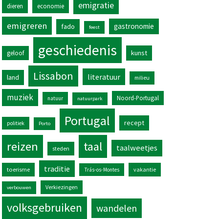
emigratie
dieren
economie
emigreren
gastronomie
fado
feest
geschiedenis
kunst
geloof
Lissabon
literatuur
land
milieu
muziek
Noord-Portugal
natuur
natuurpark
Portugal
recept
politiek
Porto
reizen
taal
taalweetjes
steden
traditie
toerisme
vakantie
Trás-os-Montes
Verkiezingen
verbouwen
volksgebruiken
wandelen