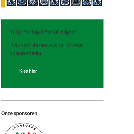
Wil je Portugal Portal volgen?
Kies voor de nieuwsbrief of voor
sociale media
Kies hier
Onze sponsoren