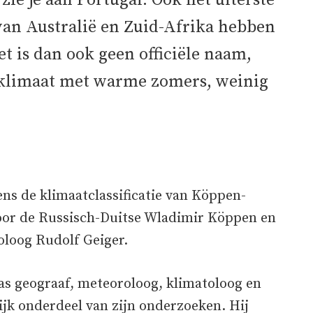
zie je aan Portugal. Ook het uiterste
 van Australië en Zuid-Afrika hebben
t is dan ook geen officiële naam,
 klimaat met warme zomers, weinig
s de klimaatclassificatie van Köppen­­­-
door de Russisch-Duitse Wladimir Köppen en
toloog Rudolf Geiger.
s geograaf, meteoroloog, klimatoloog en
ijk onderdeel van zijn onderzoeken. Hij