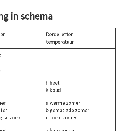
ng in schema
er
Derde letter
temperatuur
d
e
h heet
k koud
mer
a warme zomer
ter
b gematigde zomer
g seizoen
c koele zomer
mer
a hete zomer