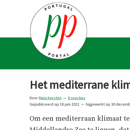
Spring
Door
Spring
Spring
naar
naar
naar
naar
de
de
de
de
hoofdnavigatie
hoofd
eerste
voettekst
inhoud
sidebar
Portugal
Voor
Portal
Portugalliefhebbers
Het mediterrane kli
en
-
Door
Maja Kersten
6 reacties
fanaten
Gepubliceerd op
18 juni 2021
bijgewerkt op
30 decemb
Om een mediterraan klimaat te 