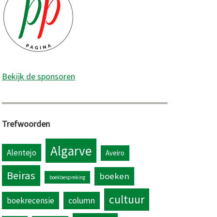
Bekijk de sponsoren
Trefwoorden
Algarve
Alentejo
Aveiro
Beiras
boeken
boekbespreking
cultuur
column
boekrecensie