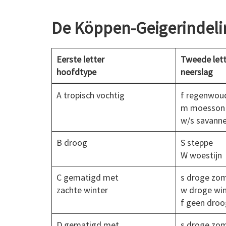
De Köppen-Geigerindeli
Eerste letter
Tweede lett
hoofdtype
neerslag
A tropisch vochtig
f regenwou
m moesson
w/s savann
B droog
S steppe
W woestijn
C gematigd met
s droge zo
zachte winter
w droge win
f geen droo
D gematigd met
s droge zo