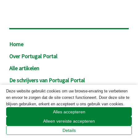
Footer
Home
Over Portugal Portal
Alle artikelen
De schrijvers van Portugal Portal
Privacy
Deze website gebruikt cookies om uw browse-ervaring te verbeteren
en ervoor te zorgen dat de site correct functioneert. Door deze site te
Contact
blijven gebruiken, erkent en accepteert u ons gebruik van cookies.
Alles accepteren
Cookiebeleid
Alleen vereiste accepteren
Details
Wil je Portugal Portal volgen?