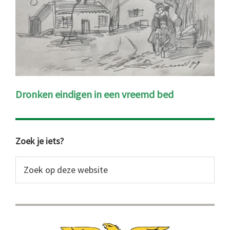
Dronken eindigen in een vreemd bed
Primaire
Zoek je iets?
Sidebar
Zoek
op
deze
website