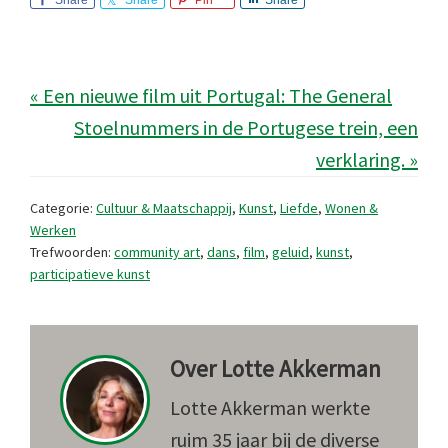
Share
Share
Pin
Share
« Een nieuwe film uit Portugal: The General
Stoelnummers in de Portugese trein, een
verklaring. »
Categorie:
Cultuur & Maatschappij
,
Kunst
,
Liefde
,
Wonen &
Werken
Trefwoorden:
community art
,
dans
,
film
,
geluid
,
kunst
,
participatieve kunst
Over
Lotte Akkerman
Lotte Akkerman werkte
ruim 35 jaar bij de diverse