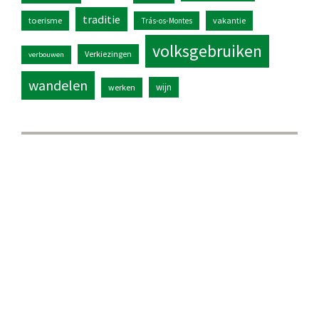
traditie
toerisme
vakantie
Trás-os-Montes
volksgebruiken
Verkiezingen
verbouwen
wandelen
wijn
werken