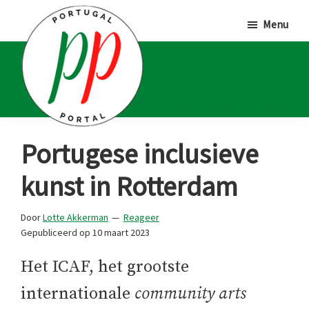
Door
Spring
Spring
Menu
naar
naar
naar
de
de
de
hoofd
eerste
voettekst
inhoud
sidebar
Portugal
Voor
Portugese inclusieve
Portal
Portugalliefhebbers
kunst in Rotterdam
en
-
Door
Lotte Akkerman
Reageer
fanaten
Gepubliceerd op
10 maart 2023
Het ICAF, het grootste
internationale
community arts