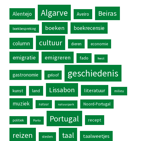
Algarve
Beiras
Alentejo
Aveiro
boeken
boekrecensie
boekbespreking
cultuur
column
dieren
economie
emigratie
emigreren
fado
feest
geschiedenis
gastronomie
geloof
Lissabon
literatuur
kunst
land
milieu
muziek
Noord-Portugal
natuur
natuurpark
Portugal
recept
politiek
Porto
reizen
taal
taalweetjes
steden