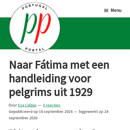
Door
Spring
Spring
Menu
naar
naar
naar
de
de
de
hoofd
eerste
voettekst
inhoud
sidebar
Portugal
Voor
Naar Fátima met een
Portal
Portugalliefhebbers
handleiding voor
en
-
pelgrims uit 1929
fanaten
Door
Esa Caldas
5 reacties
Gepubliceerd op
16 september 2016
bijgewerkt op
24
september 2020