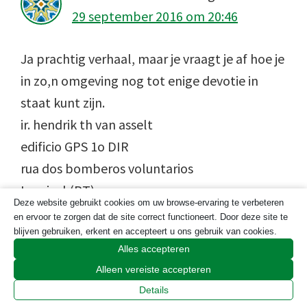
29 september 2016 om 20:46
Ja prachtig verhaal, maar je vraagt je af hoe je
in zo,n omgeving nog tot enige devotie in
staat kunt zijn.
ir. hendrik th van asselt
edificio GPS 1o DIR
rua dos bomberos voluntarios
Lourical (PT)
Deze website gebruikt cookies om uw browse-ervaring te verbeteren
en ervoor te zorgen dat de site correct functioneert. Door deze site te
Beantwoorden
blijven gebruiken, erkent en accepteert u ons gebruik van cookies.
Alles accepteren
Alleen vereiste accepteren
Geef een reactie
Details