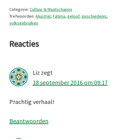
Categorie:
Cultuur & Maatschappij
Trefwoorden:
Aljustrel
,
Fátima
,
geloof
,
geschiedenis
,
volksgebruiken
Lees
Reacties
Interacties
Liz
zegt
18 september 2016 om 09:17
Prachtig verhaal!
Beantwoorden