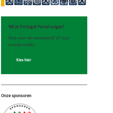
Wil je Portugal Portal volgen?
Kies voor de nieuwsbrief of voor
sociale media
Kies hier
Onze sponsoren