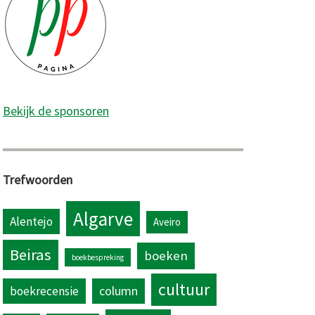
Bekijk de sponsoren
Trefwoorden
Algarve
Alentejo
Aveiro
Beiras
boeken
boekbespreking
cultuur
column
boekrecensie