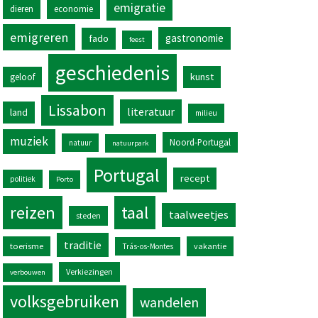
emigratie
dieren
economie
emigreren
gastronomie
fado
feest
geschiedenis
kunst
geloof
Lissabon
literatuur
land
milieu
muziek
Noord-Portugal
natuur
natuurpark
Portugal
recept
politiek
Porto
reizen
taal
taalweetjes
steden
traditie
toerisme
vakantie
Trás-os-Montes
Verkiezingen
verbouwen
volksgebruiken
wandelen