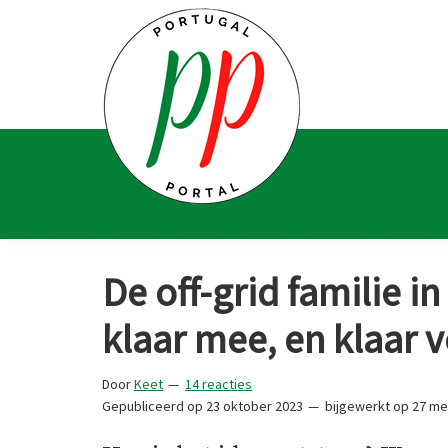
Spring
Door
Spring
Spring
naar
naar
naar
naar
de
de
de
de
hoofdnavigatie
hoofd
eerste
voettekst
inhoud
sidebar
Portugal
Voor
Portal
Portugalliefhebbers
De off-grid familie in 
en
-
klaar mee, en klaar v
fanaten
Door
Keet
14 reacties
Gepubliceerd op
23 oktober 2023
bijgewerkt op
27 me