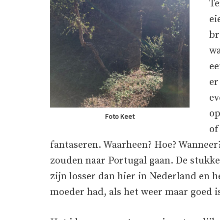
Te
ei
br
wa
ee
er
ev
op
Foto Keet
of
fantaseren. Waarheen? Hoe? Wanneer?
zouden naar Portugal gaan. De stukken
zijn losser dan hier in Nederland en h
moeder had, als het weer maar goed i