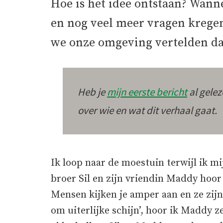
Hoe is het idee ontstaan? Wan
en nog veel meer vragen kregen
we onze omgeving vertelden da
Heb je
mijn eerste bericht
al gelez
over wie en wat dit verhaal gaat.
Ik loop naar de moestuin terwijl ik 
broer Sil en zijn vriendin Maddy hoor 
Mensen kijken je amper aan en ze zijn
om uiterlijke schijn’, hoor ik Maddy z