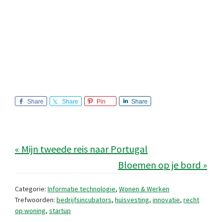
Share
Share
Pin
Share
« Mijn tweede reis naar Portugal
Bloemen op je bord »
Categorie:
Informatie technologie
,
Wonen & Werken
Trefwoorden:
bedrijfsincubators
,
huisvesting
,
innovatie
,
recht
op woning
,
startup