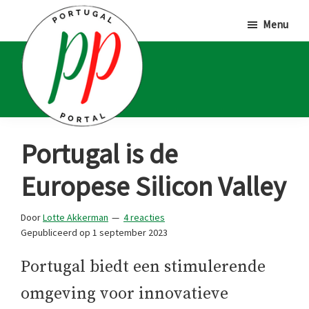
Door
Spring
Spring
Menu
naar
naar
naar
de
de
de
hoofd
eerste
voettekst
inhoud
sidebar
Portugal
Voor
Portugal is de
Portal
Portugalliefhebbers
Europese Silicon Valley
en
-
Door
Lotte Akkerman
4 reacties
fanaten
Gepubliceerd op
1 september 2023
Portugal biedt een stimulerende
omgeving voor innovatieve