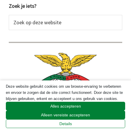
Primaire
Zoek je iets?
Sidebar
Zoek
op
deze
website
Deze website gebruikt cookies om uw browse-ervaring te verbeteren
en ervoor te zorgen dat de site correct functioneert. Door deze site te
blijven gebruiken, erkent en accepteert u ons gebruik van cookies.
Alles accepteren
Alleen vereiste accepteren
Details