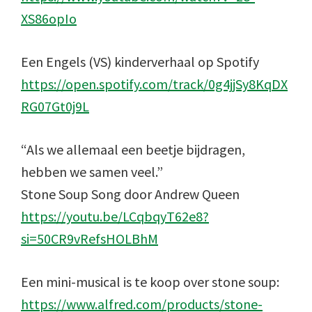
XS86opIo
Een Engels (VS) kinderverhaal op Spotify
https://open.spotify.com/track/0g4jjSy8KqDX
RG07Gt0j9L
“Als we allemaal een beetje bijdragen,
hebben we samen veel.”
Stone Soup Song door Andrew Queen
https://youtu.be/LCqbqyT62e8?
si=50CR9vRefsHOLBhM
Een mini-musical is te koop over stone soup:
https://www.alfred.com/products/stone-