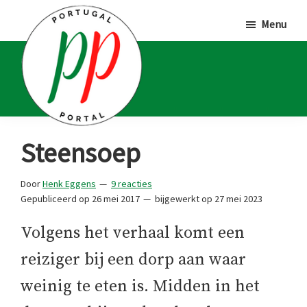
Door
Spring
Spring
Menu
naar
naar
naar
de
de
de
hoofd
eerste
voettekst
inhoud
sidebar
Portugal
Voor
Steensoep
Portal
Portugalliefhebbers
en
Door
Henk Eggens
9 reacties
Gepubliceerd op
26 mei 2017
bijgewerkt op
27 mei 2023
-
fanaten
Volgens het verhaal komt een
reiziger bij een dorp aan waar
weinig te eten is. Midden in het