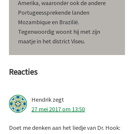
Amerika, waaronder ook de andere
Portugeessprekende landen
Mozambique en Brazilië.
Tegenwoordig woont hij met zijn
maatje in het district Viseu.
Lees
Reacties
Interacties
Hendrik
zegt
27 mei 2017 om 13:50
Doet me denken aan het liedje van Dr. Hook: