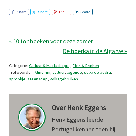
Share
Share
Pin
Share
« 10 topboeken voor deze zomer
De boerka in de Algarve »
Categorie:
Cultuur & Maatschappij
,
Eten & Drinken
Trefwoorden:
Almeirim
,
cultuur
,
legende
,
sopa de pedra
,
sprookje
,
steensoep
,
volksgebruiken
Over
Henk Eggens
Henk Eggens leerde
Portugal kennen toen hij