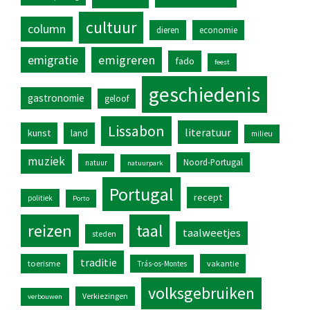
cultuur
column
dieren
economie
emigratie
emigreren
fado
feest
geschiedenis
gastronomie
geloof
Lissabon
literatuur
kunst
land
milieu
muziek
Noord-Portugal
natuur
natuurpark
Portugal
recept
politiek
Porto
reizen
taal
taalweetjes
steden
traditie
toerisme
vakantie
Trás-os-Montes
volksgebruiken
Verkiezingen
verbouwen