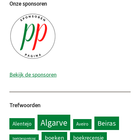
Onze sponsoren
Bekijk de sponsoren
Trefwoorden
Algarve
Beiras
Alentejo
Aveiro
boeken
boekrecensie
boekbespreking