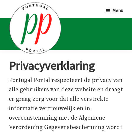
Door
Spring
Spring
Menu
naar
naar
naar
de
de
de
hoofd
eerste
voettekst
inhoud
sidebar
Portugal
Voor
Privacyverklaring
Portal
Portugalliefhebbers
en
Portugal Portal respecteert de privacy van
-
alle gebruikers van deze website en draagt
fanaten
er graag zorg voor dat alle verstrekte
informatie vertrouwelijk en in
overeenstemming met de Algemene
Verordening Gegevensbescherming wordt