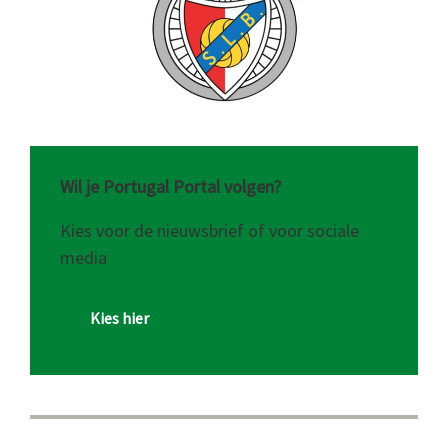
Wil je Portugal Portal volgen?
Kies voor de nieuwsbrief of voor sociale
media
Kies hier