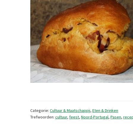
Categorie:
Cultuur & Maatschappij
,
Eten & Drinken
Trefwoorden:
cultuur
,
feest
,
Noord-Portugal
,
Pasen
,
rece