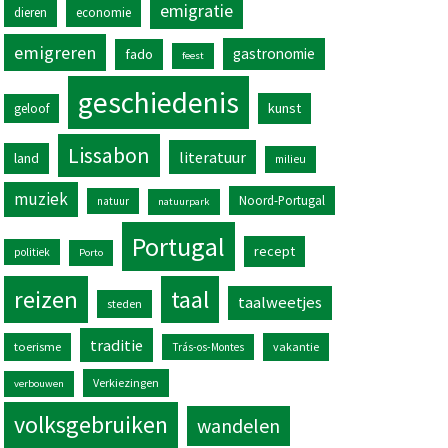
emigratie
dieren
economie
emigreren
gastronomie
fado
feest
geschiedenis
kunst
geloof
Lissabon
literatuur
land
milieu
muziek
Noord-Portugal
natuur
natuurpark
Portugal
recept
politiek
Porto
reizen
taal
taalweetjes
steden
traditie
toerisme
vakantie
Trás-os-Montes
Verkiezingen
verbouwen
volksgebruiken
wandelen