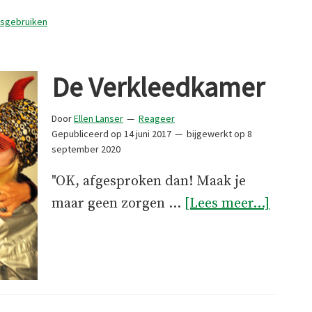
Kerst
ksgebruiken
tot
Driek
De Verkleedkamer
Door
Ellen Lanser
Reageer
Gepubliceerd op
14 juni 2017
bijgewerkt op
8
september 2020
"OK, afgesproken dan! Maak je
overD
maar geen zorgen …
[Lees meer...]
Verkl