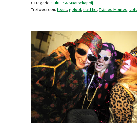
Categorie:
Cultuur & Maatschappij
Trefwoorden:
feest
,
geloof
,
traditie
,
Trás-os-Montes
,
vol