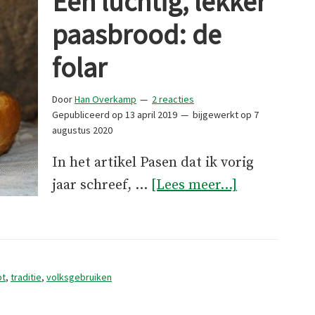
Een luchtig, lekker
paasbrood: de
folar
Door
Han Overkamp
2 reacties
Gepubliceerd op
13 april 2019
bijgewerkt op
7
augustus 2020
In het artikel Pasen dat ik vorig
overEen
jaar schreef, …
[Lees meer...]
luchtig,
lekker
paasbrood:
de
pt
,
traditie
,
volksgebruiken
folar