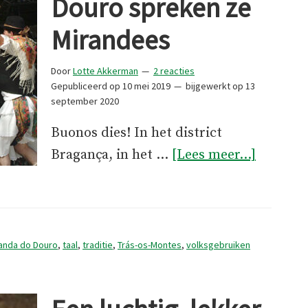
Douro spreken ze
Mirandees
Door
Lotte Akkerman
2 reacties
Gepubliceerd op
10 mei 2019
bijgewerkt op
13
september 2020
Buonos dies! In het district
overIn
Bragança, in het …
[Lees meer...]
Mirand
do
Douro
spreken
anda do Douro
,
taal
,
traditie
,
Trás-os-Montes
,
volksgebruiken
ze
Mirande