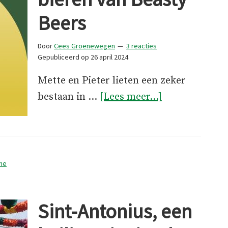
Beers
Door
Cees Groenewegen
3 reacties
Gepubliceerd op
26 april 2024
Mette en Pieter lieten een zeker
overBeestacht
bestaan in …
[Lees meer...]
goede
bieren
van
Beasty
ine
Beers
Sint-Antonius, een