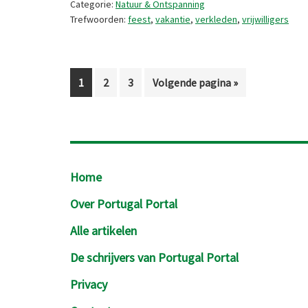
Categorie:
Natuur & Ontspanning
Trefwoorden:
feest
,
vakantie
,
verkleden
,
vrijwilligers
Pagina
Pagina
Pagina
Ga
1
2
3
Volgende pagina »
naar
Footer
Home
Over Portugal Portal
Alle artikelen
De schrijvers van Portugal Portal
Privacy