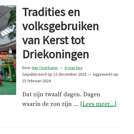
Tradities en
volksgebruiken
van Kerst tot
Driekoningen
Door
Han Overkamp
6 reacties
Gepubliceerd op
15 december 2018
bijgewerkt op
15 februari 2024
Dat zijn twaalf dagen. Dagen
overTr
waarin de zon zijn …
[Lees meer...]
en
volks
van