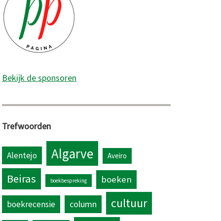
Bekijk de sponsoren
a
Trefwoorden
Algarve
Alentejo
Aveiro
Beiras
boeken
boekbespreking
cultuur
column
boekrecensie
es