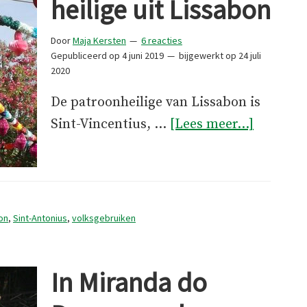
heilige uit Lissabon
Door
Maja Kersten
6 reacties
Gepubliceerd op
4 juni 2019
bijgewerkt op
24 juli
2020
De patroonheilige van Lissabon is
overSint
Sint-Vincentius, …
[Lees meer...]
Antoniu
een
heilige
uit
on
,
Sint-Antonius
,
volksgebruiken
Lissabo
In Miranda do