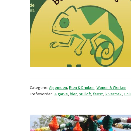
Categorie:
Algemeen
,
Eten & Drinken
,
Wonen & Werken
Trefwoorden:
Algarve
,
bier
,
bruiloft
,
feest
,
ik vertrek
,
Onl