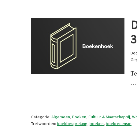
D
3
Do
Gep
Te
Categorie:
Algemeen
,
Boeken
,
Cultuur & Maatschappij
,
Wo
Trefwoorden:
boekbespreking
,
boeken
,
boekrecensie