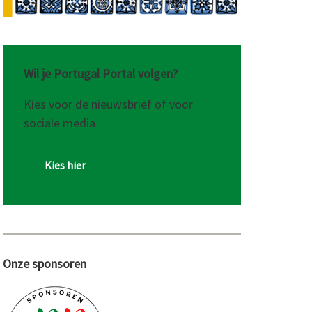
Wil je Portugal Portal volgen?
Kies voor de nieuwsbrief of voor
sociale media
ctuur:
Kies hier
Onze sponsoren