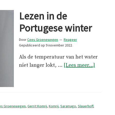
Lezen in de
Portugese winter
Door
Cees Groenewegen
Reageer
Gepubliceerd op
9 november 2022
Als de temperatuur van het water
overLez
niet langer lokt, …
[Lees meer...]
in
de
Portuge
winter
es Groenewegen
,
Gerrit Komrij
,
Komrij
,
Saramago
,
Slauerhoff
,