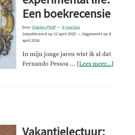
Een boekrecensie
Door
Charles Phaff
5 reacties
Gepubliceerd op
22 april 2025
bijgewerkt op
4
april 2026
In mijn jonge jaren wist ik al dat
overPes
Fernando Pessoa …
[Lees meer...]
an
experim
life.
Een
boekrec
Vakantielectuur: