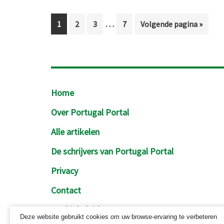
Interim
…
Pagina
Pagina
Pagina
Pagina
Ga
1
2
3
7
Volgende pagina »
pagina's
naar
zijn
weggelaten
Footer
Home
Over Portugal Portal
Alle artikelen
De schrijvers van Portugal Portal
Privacy
Contact
Cookiebeleid
Deze website gebruikt cookies om uw browse-ervaring te verbeteren