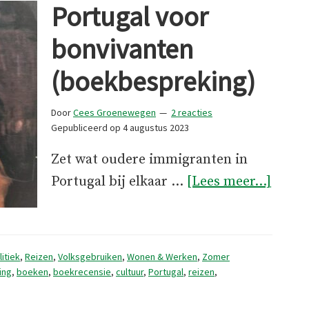
Portugal voor
bonvivanten
(boekbespreking)
Door
Cees Groenewegen
2 reacties
Gepubliceerd op
4 augustus 2023
Zet wat oudere immigranten in
overP
Portugal bij elkaar …
[Lees meer...]
voor
bonvi
(boek
litiek
,
Reizen
,
Volksgebruiken
,
Wonen & Werken
,
Zomer
ing
,
boeken
,
boekrecensie
,
cultuur
,
Portugal
,
reizen
,