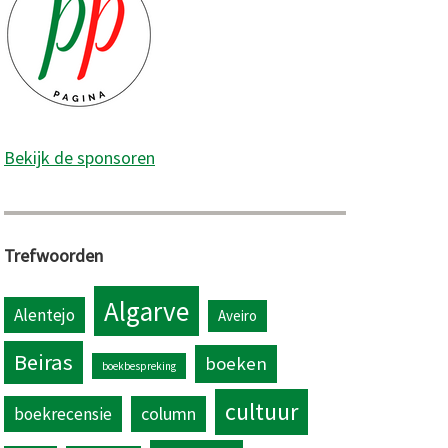
Bekijk de sponsoren
rij:
Trefwoorden
Algarve
Alentejo
Aveiro
Beiras
boeken
boekbespreking
cultuur
column
boekrecensie