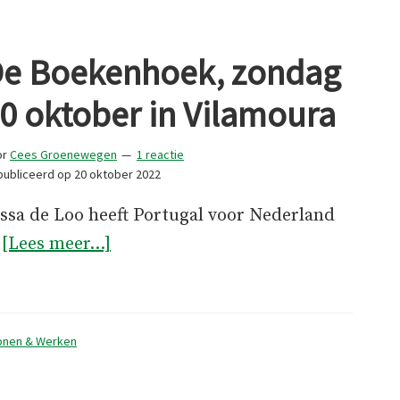
e Boekenhoek, zondag
0 oktober in Vilamoura
or
Cees Groenewegen
1 reactie
ubliceerd op
20 oktober 2022
ssa de Loo heeft Portugal voor Nederland
overDe
…
[Lees meer...]
Boekenhoek,
zondag
30
nen & Werken
oktober
in