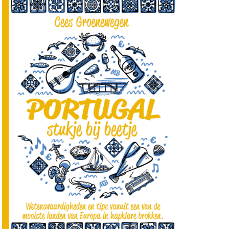
soa,
ental
ensie