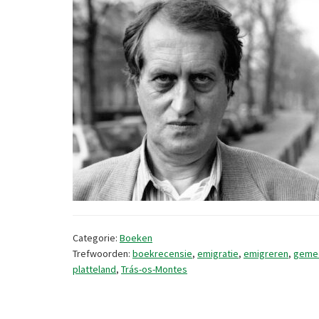
Categorie:
Boeken
Trefwoorden:
boekrecensie
,
emigratie
,
emigreren
,
geme
platteland
,
Trás-os-Montes