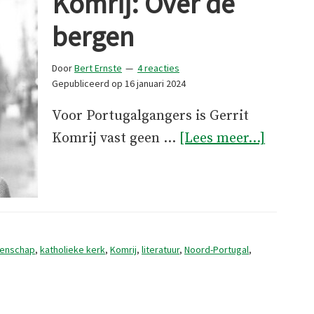
Komrij: Over de
bergen
Door
Bert Ernste
4 reacties
Gepubliceerd op
16 januari 2024
Voor Portugalgangers is Gerrit
overKom
Komrij vast geen …
[Lees meer...]
Over
de
bergen
enschap
,
katholieke kerk
,
Komrij
,
literatuur
,
Noord-Portugal
,