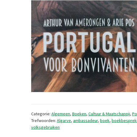
Categorie:
Algemeen
,
Boeken
,
Cultuur & Maatschappij
,
Po
Trefwoorden:
Algarve
,
ambassadeur
,
boek
,
boekbesprek
volksgebruiken