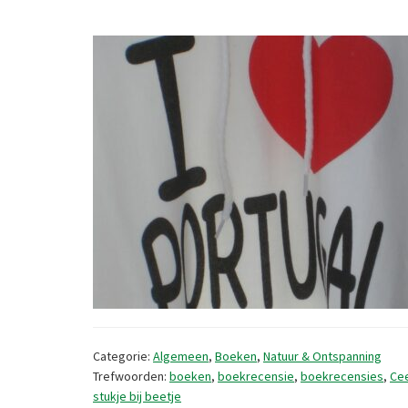
Categorie:
Algemeen
,
Boeken
,
Natuur & Ontspanning
Trefwoorden:
boeken
,
boekrecensie
,
boekrecensies
,
Ce
stukje bij beetje