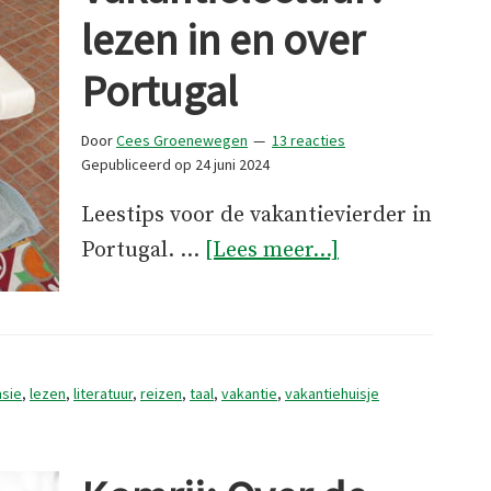
lezen in en over
Portugal
Door
Cees Groenewegen
13 reacties
Gepubliceerd op
24 juni 2024
Leestips voor de vakantievierder in
overVakantiele
Portugal. …
[Lees meer...]
lezen
in
en
over
sie
,
lezen
,
literatuur
,
reizen
,
taal
,
vakantie
,
vakantiehuisje
Portugal