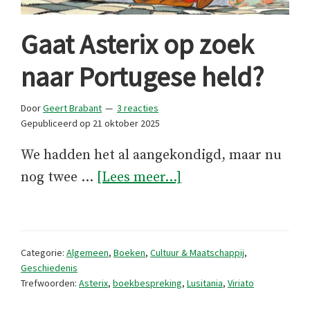
Gaat Asterix op zoek
naar Portugese held?
Door
Geert Brabant
3 reacties
Gepubliceerd op
21 oktober 2025
We hadden het al aangekondigd, maar nu
overGaat
nog twee …
[Lees meer...]
Asterix
op
zoek
Categorie:
Algemeen
,
Boeken
,
Cultuur & Maatschappij
,
naar
Geschiedenis
Trefwoorden:
Asterix
,
boekbespreking
,
Lusitania
,
Viriato
Portugese
held?