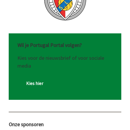
Wil je Portugal Portal volgen?
Kies voor de nieuwsbrief of voor sociale
media
Kies hier
Onze sponsoren