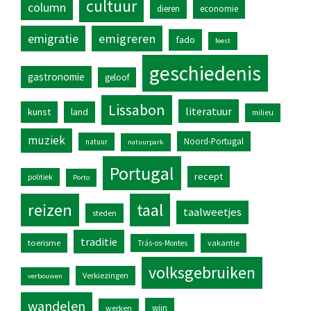
cultuur
column
dieren
economie
emigratie
emigreren
fado
feest
geschiedenis
gastronomie
geloof
Lissabon
literatuur
kunst
land
milieu
muziek
Noord-Portugal
natuur
natuurpark
Portugal
recept
politiek
Porto
reizen
taal
taalweetjes
steden
traditie
toerisme
vakantie
Trás-os-Montes
volksgebruiken
Verkiezingen
verbouwen
wandelen
wijn
werken