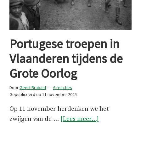
Portugese troepen in
Vlaanderen tijdens de
Grote Oorlog
Door
Geert Brabant
6 reacties
Gepubliceerd op
11 november 2025
Op 11 november herdenken we het
overPortugese
zwijgen van de …
[Lees meer...]
troepen
in