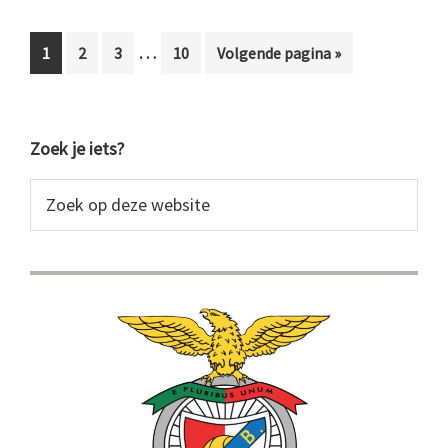
Interim
…
Pagina
Pagina
Pagina
Pagina
Ga
1
2
3
10
Volgende pagina »
pagina's
naar
zijn
weggelaten
Primaire
Zoek je iets?
Sidebar
Zoek
op
deze
website