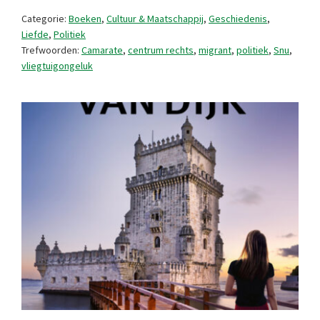
vroeger,
Categorie:
Boeken
,
Cultuur & Maatschappij
,
Geschiedenis
,
nu
Liefde
,
Politiek
Trefwoorden:
Camarate
,
centrum rechts
,
migrant
,
politiek
,
Snu
,
en
vliegtuigongeluk
altijd