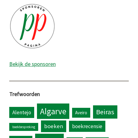
Bekijk de sponsoren
Trefwoorden
Algarve
Beiras
Alentejo
Aveiro
boeken
boekrecensie
boekbespreking