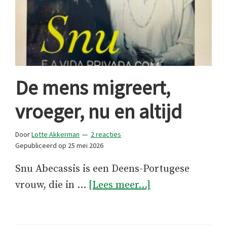
De mens migreert,
vroeger, nu en altijd
Door
Lotte Akkerman
2 reacties
Gepubliceerd op
25 mei 2026
Snu Abecassis is een Deens-Portugese
overDe
vrouw, die in …
[Lees meer...]
mens
migreert,