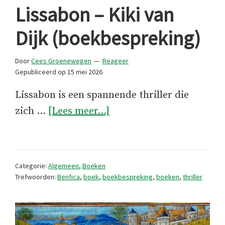
Lissabon – Kiki van
Dijk (boekbespreking)
Door
Cees Groenewegen
Reageer
Gepubliceerd op
15 mei 2026
Lissabon is een spannende thriller die
overLissabon
zich …
[Lees meer...]
–
Kiki
van
Categorie:
Algemeen
,
Boeken
Dijk
Trefwoorden:
Benfica
,
boek
,
boekbespreking
,
boeken
,
thriller
(boekbespreking)