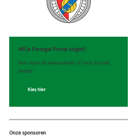
Wil je Portugal Portal volgen?
Kies voor de nieuwsbrief of voor sociale
media
Kies hier
Onze sponsoren