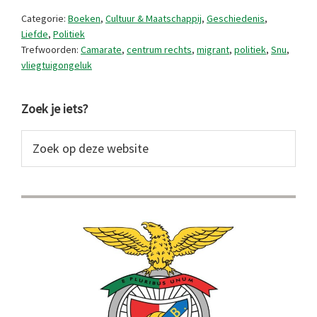
vroeger,
Categorie:
Boeken
,
Cultuur & Maatschappij
,
Geschiedenis
,
nu
Liefde
,
Politiek
Trefwoorden:
Camarate
,
centrum rechts
,
migrant
,
politiek
,
Snu
,
en
vliegtuigongeluk
altijd
Primaire
Zoek je iets?
Sidebar
Zoek
op
deze
website