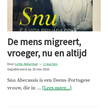
De mens migreert,
vroeger, nu en altijd
Door
Lotte Akkerman
2 reacties
Gepubliceerd op
25 mei 2026
Snu Abecassis is een Deens-Portugese
overDe
vrouw, die in …
[Lees meer...]
mens
migreert,