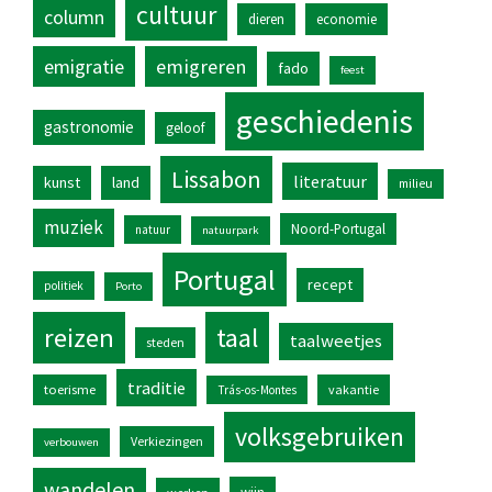
cultuur
column
dieren
economie
emigratie
emigreren
fado
feest
geschiedenis
gastronomie
geloof
Lissabon
literatuur
kunst
land
milieu
muziek
Noord-Portugal
natuur
natuurpark
Portugal
recept
politiek
Porto
reizen
taal
taalweetjes
steden
traditie
toerisme
vakantie
Trás-os-Montes
volksgebruiken
Verkiezingen
verbouwen
wandelen