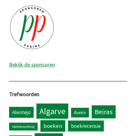
Bekijk de sponsoren
Trefwoorden
Algarve
Beiras
Alentejo
Aveiro
boeken
boekrecensie
boekbespreking