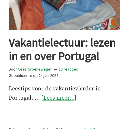
Vakantielectuur: lezen
in en over Portugal
Door
Cees Groenewegen
13 reacties
Gepubliceerd op
24 juni 2024
Leestips voor de vakantievierder in
overVakantielectuur
Portugal. …
[Lees meer...]
lezen
in
en