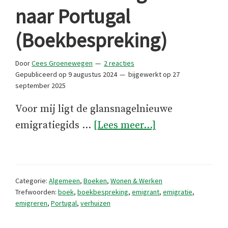
naar Portugal
(Boekbespreking)
Door
Cees Groenewegen
2 reacties
Gepubliceerd op
9 augustus 2024
bijgewerkt op
27
september 2025
Voor mij ligt de glansnagelnieuwe
overSuccesvol
emigratiegids …
[Lees meer...]
emigreren
naar
Portugal
Categorie:
Algemeen
,
Boeken
,
Wonen & Werken
(Boekbesprekin
Trefwoorden:
boek
,
boekbespreking
,
emigrant
,
emigratie
,
emigreren
,
Portugal
,
verhuizen