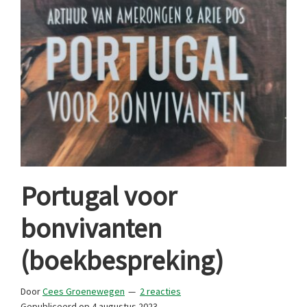
Portugal voor
bonvivanten
(boekbespreking)
Door
Cees Groenewegen
2 reacties
Gepubliceerd op
4 augustus 2023