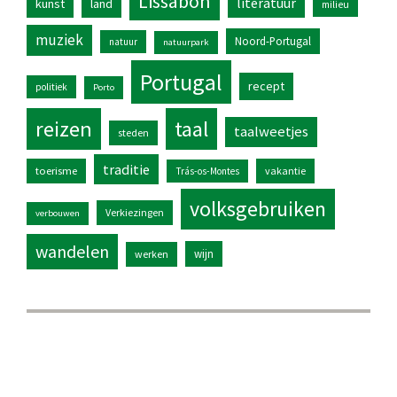
Lissabon
literatuur
kunst
land
milieu
muziek
Noord-Portugal
natuur
natuurpark
Portugal
recept
politiek
Porto
reizen
taal
taalweetjes
steden
traditie
toerisme
vakantie
Trás-os-Montes
volksgebruiken
Verkiezingen
verbouwen
wandelen
wijn
werken