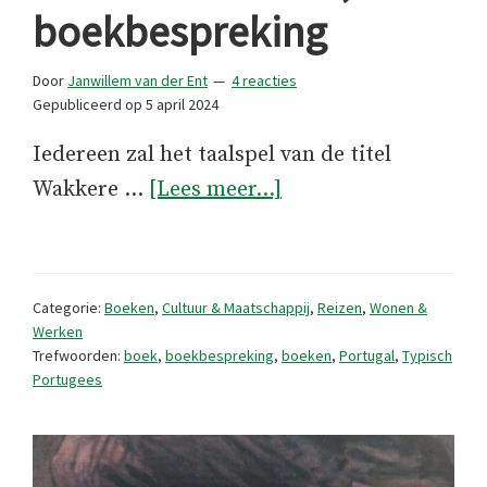
boekbespreking
Door
Janwillem van der Ent
4 reacties
Gepubliceerd op
5 april 2024
Iedereen zal het taalspel van de titel
overWakkere
Wakkere …
[Lees meer...]
nachten,
boekbespreking
Categorie:
Boeken
,
Cultuur & Maatschappij
,
Reizen
,
Wonen &
Werken
Trefwoorden:
boek
,
boekbespreking
,
boeken
,
Portugal
,
Typisch
Portugees