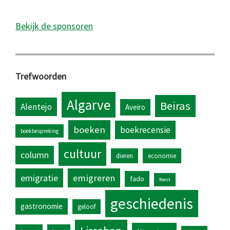
Bekijk de sponsoren
Trefwoorden
Algarve
Beiras
Alentejo
Aveiro
boeken
boekrecensie
boekbespreking
cultuur
column
dieren
economie
emigratie
emigreren
fado
feest
geschiedenis
gastronomie
geloof