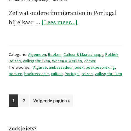
Zet wat oudere immigranten in Portugal
overPortugal
bij elkaar …
[Lees meer...]
voor
bonvivanten
(boekbespreking)
Categorie:
Algemeen
,
Boeken
,
Cultuur & Maatschappij
,
Politiek
,
Reizen
,
Volksgebruiken
,
Wonen & Werken
,
Zomer
Trefwoorden:
Algarve
,
ambassadeur
,
boek
,
boekbespreking
,
boeken
,
boekrecensie
,
cultuur
,
Portugal
,
reizen
,
volksgebruiken
Pagina
Pagina
Ga
1
2
Volgende pagina »
naar
Primaire
Zoek je iets?