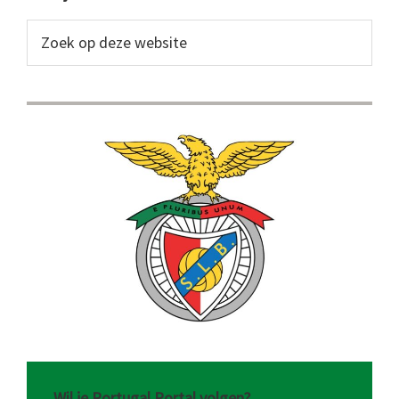
Sidebar
Zoek
op
deze
website
Wil je Portugal Portal volgen?