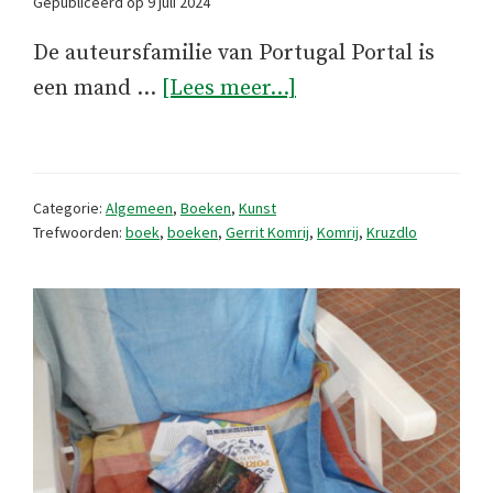
Gepubliceerd op
9 juli 2024
De auteursfamilie van Portugal Portal is
overDe
een mand …
[Lees meer...]
laatste
foto
van
Categorie:
Algemeen
,
Boeken
,
Kunst
Gerrit
Trefwoorden:
boek
,
boeken
,
Gerrit Komrij
,
Komrij
,
Kruzdlo
Komrij