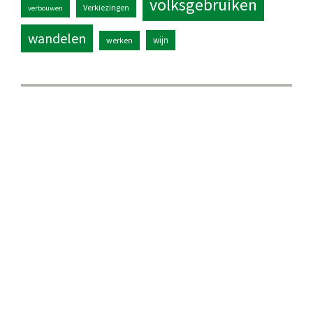
volksgebruiken
Verkiezingen
verbouwen
wandelen
wijn
werken