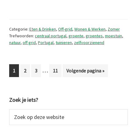
bescheiden
Portugese
moestuin
Categorie:
Eten & Drinken
,
Off-grid
,
Wonen & Werken
,
Zomer
Trefwoorden:
centraal portugal
,
groente
,
groentes
,
moestuin
,
natuur
,
off grid
,
Portugal
,
tuinieren
,
zelfvoorzienend
Interim
…
Pagina
Pagina
Pagina
Pagina
Ga
1
2
3
11
Volgende pagina »
pagina's
naar
zijn
weggelaten
Primaire
Zoek je iets?
Sidebar
Zoek
op
deze