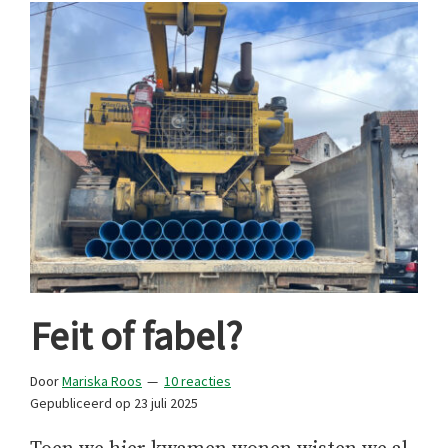
vul.
Feit of fabel?
Door
Mariska Roos
10 reacties
Gepubliceerd op
23 juli 2025