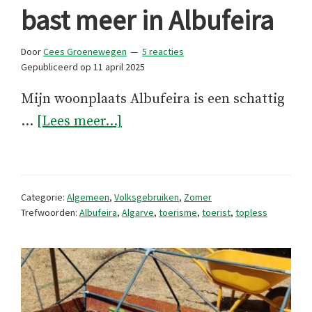
bast meer in Albufeira
Door
Cees Groenewegen
5 reacties
Gepubliceerd op
11 april 2025
Mijn woonplaats Albufeira is een schattig
overGeen
…
[Lees meer...]
bikini
en
blote
Categorie:
Algemeen
,
Volksgebruiken
,
Zomer
bast
Trefwoorden:
Albufeira
,
Algarve
,
toerisme
,
toerist
,
topless
meer
in
Albufeira