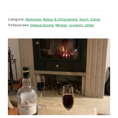
een
gezondere
Categorie:
Algemeen
,
Natuur & Ontspanning
,
Sport
,
Zomer
oceaan
Trefwoorden:
milieuactivsme
,
Miripuri
,
oceanen
,
zeilen
en
wereld