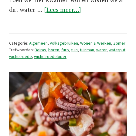
Toen we hier kwamen wonen wisten we al
overFeit
dat water …
[Lees meer...]
of
fabel?
Categorie:
Algemeen
,
Volksgebruiken
,
Wonen & Werken
,
Zomer
Trefwoorden:
Beiras
,
boren
,
furo
,
tuin
,
tuinman
,
water
,
waterput
,
wichelroede
,
wichelroedeloper