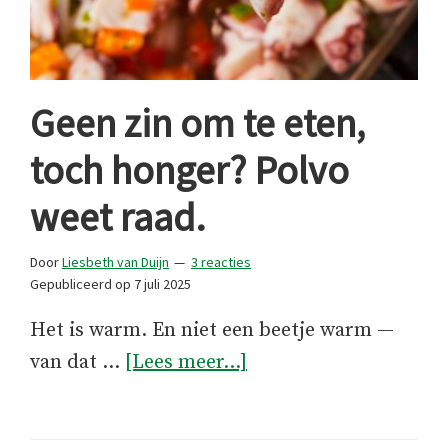
Geen zin om te eten,
toch honger? Polvo
weet raad.
Door
Liesbeth van Duijn
3 reacties
Gepubliceerd op
7 juli 2025
Het is warm. En niet een beetje warm —
overGeen
van dat …
[Lees meer...]
zin
om