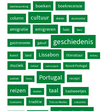
boeken
boekrecensie
boekbespreking
cultuur
column
dieren
economie
emigratie
emigreren
fado
feest
geschiedenis
gastronomie
geloof
Lissabon
literatuur
kunst
land
milieu
muziek
Noord-Portugal
natuur
natuurpark
Portugal
recept
politiek
Porto
reizen
taal
taalweetjes
steden
traditie
toerisme
vakantie
Trás-os-Montes