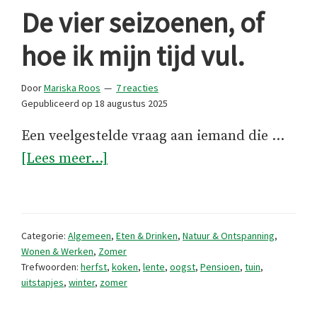
De vier seizoenen, of
hoe ik mijn tijd vul.
Door
Mariska Roos
7 reacties
Gepubliceerd op
18 augustus 2025
Een veelgestelde vraag aan iemand die …
overDe
[Lees meer...]
vier
seizoenen,
of
Categorie:
Algemeen
,
Eten & Drinken
,
Natuur & Ontspanning
,
hoe
Wonen & Werken
,
Zomer
Trefwoorden:
herfst
,
koken
,
lente
,
oogst
,
Pensioen
,
tuin
,
ik
uitstapjes
,
winter
,
zomer
mijn
tijd