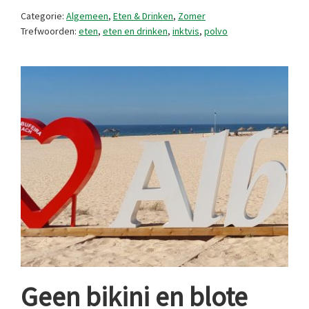
te
Categorie:
Algemeen
,
Eten & Drinken
,
Zomer
eten,
Trefwoorden:
eten
,
eten en drinken
,
inktvis
,
polvo
toch
honger?
Polvo
weet
raad.
Geen bikini en blote