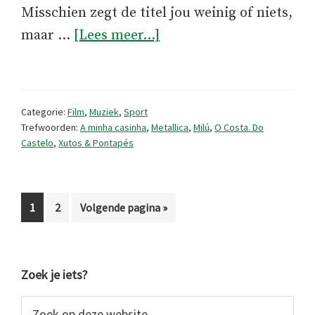
Misschien zegt de titel jou weinig of niets,
overA
maar …
[Lees meer...]
Minha
Casinha:
hoe
Categorie:
Film
,
Muziek
,
Sport
een
Trefwoorden:
A minha casinha
,
Metallica
,
Milú
,
O Costa. Do
Castelo
,
Xutos & Pontapés
klein
liedje
groot
Pagina
Pagina
Ga
1
2
Volgende pagina »
werd
naar
Primaire
Zoek je iets?
Sidebar
Zoek