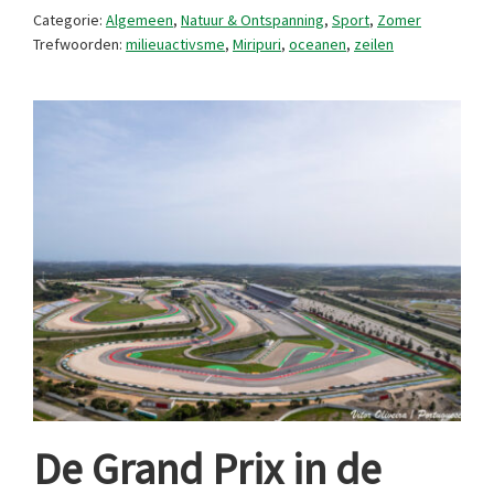
gezondere
Categorie:
Algemeen
,
Natuur & Ontspanning
,
Sport
,
Zomer
oceaan
Trefwoorden:
milieuactivsme
,
Miripuri
,
oceanen
,
zeilen
en
wereld
De Grand Prix in de