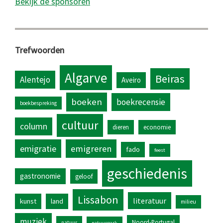
Bekijk de sponsoren
Trefwoorden
Algarve
Beiras
Alentejo
Aveiro
boeken
boekrecensie
boekbespreking
cultuur
column
dieren
economie
emigratie
emigreren
fado
feest
geschiedenis
gastronomie
geloof
Lissabon
literatuur
kunst
land
milieu
muziek
Noord-Portugal
natuur
natuurpark