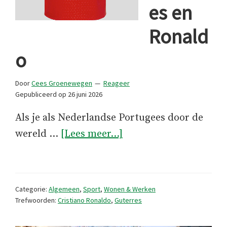
es en
Ronald
o
Door
Cees Groenewegen
Reageer
Gepubliceerd op
26 juni 2026
Als je als Nederlandse Portugees door de
overDe
wereld …
[Lees meer...]
laatste
loodjes
van
Categorie:
Algemeen
,
Sport
,
Wonen & Werken
Guterres
Trefwoorden:
Cristiano Ronaldo
,
Guterres
en