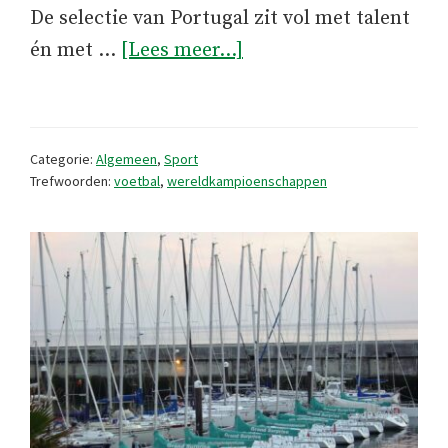
De selectie van Portugal zit vol met talent
overWordt
én met …
[Lees meer...]
Portugal
wereldkampioen
voetbal
Categorie:
Algemeen
,
Sport
2026?
Trefwoorden:
voetbal
,
wereldkampioenschappen