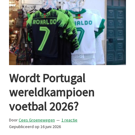
Ronaldo
Wordt Portugal
wereldkampioen
voetbal 2026?
Door
Cees Groenewegen
1 reactie
Gepubliceerd op
16 juni 2026