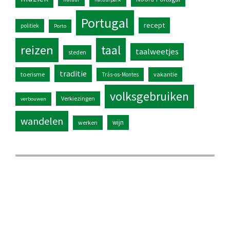
Portugal
recept
politiek
Porto
reizen
taal
taalweetjes
steden
traditie
toerisme
vakantie
Trás-os-Montes
volksgebruiken
Verkiezingen
verbouwen
wandelen
wijn
werken