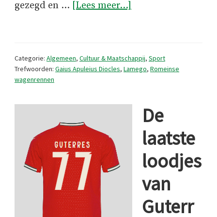
overDe
gezegd en …
[Lees meer...]
meest
ondergewaardeerd
atleet
Categorie:
Algemeen
,
Cultuur & Maatschappij
,
Sport
in
Trefwoorden:
Gaius Apuleius Diocles
,
Lamego
,
Romeinse
wagenrennen
de
Portugese
De
geschiedenis
laatste
loodjes
van
Guterr