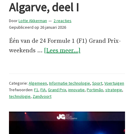
Algarve, deel I
Door
Lotte Akkerman
2 reacties
Gepubliceerd op
26 januari 2026
Één van de 24 Formule 1 (F1) Grand Prix-
overDe
weekends …
[Lees meer...]
Grand
Prix
in
Categorie:
Algemeen
,
Informatie technologie
,
Sport
,
Voertuigen
de
Trefwoorden:
F1
,
FIA
,
Grand Prix
,
innovatie
,
Portimão
,
strategie
,
technologie
,
Zandvoort
Algarve,
deel
I