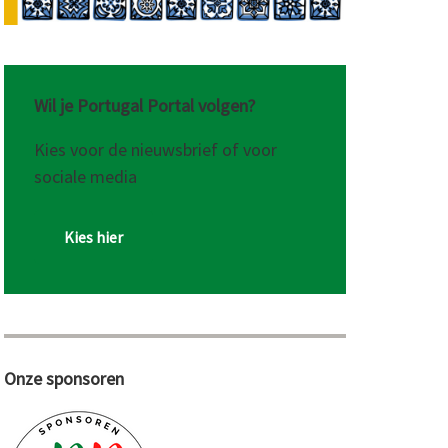
Wil je Portugal Portal volgen?
Kies voor de nieuwsbrief of voor
sociale media
Kies hier
Onze sponsoren