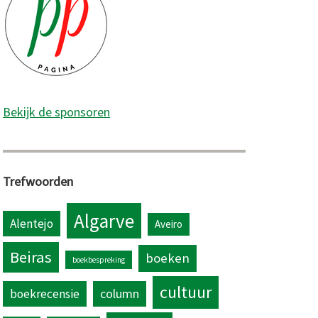
Bekijk de sponsoren
Trefwoorden
Algarve
Alentejo
Aveiro
Beiras
boeken
boekbespreking
cultuur
column
boekrecensie