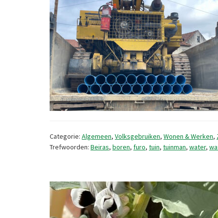
Categorie:
Algemeen
,
Volksgebruiken
,
Wonen & Werken
,
Trefwoorden:
Beiras
,
boren
,
furo
,
tuin
,
tuinman
,
water
,
wa