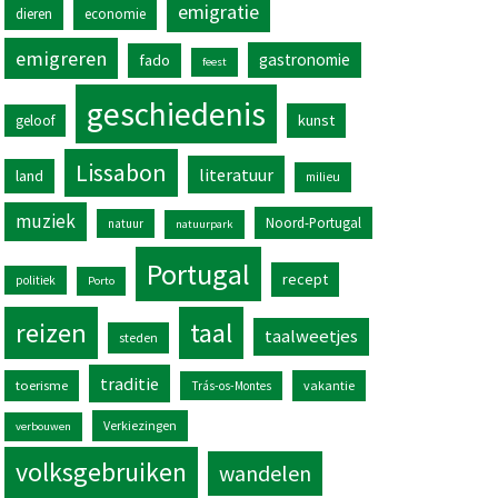
emigratie
dieren
economie
emigreren
gastronomie
fado
feest
geschiedenis
kunst
geloof
Lissabon
literatuur
land
milieu
muziek
Noord-Portugal
natuur
natuurpark
Portugal
recept
politiek
Porto
reizen
taal
taalweetjes
steden
traditie
toerisme
vakantie
Trás-os-Montes
Verkiezingen
verbouwen
volksgebruiken
wandelen