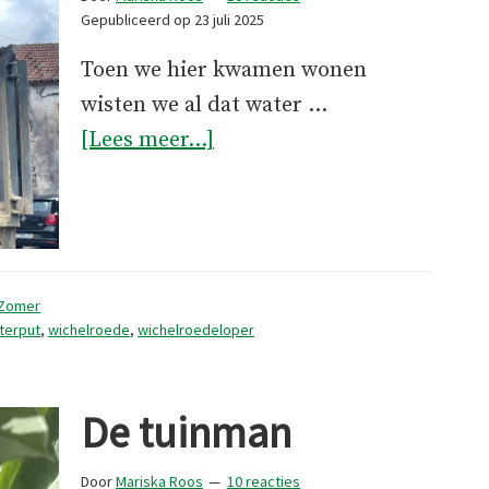
Gepubliceerd op
23 juli 2025
Toen we hier kwamen wonen
wisten we al dat water …
overFeit
[Lees meer...]
of
fabel?
Zomer
terput
,
wichelroede
,
wichelroedeloper
De tuinman
Door
Mariska Roos
10 reacties