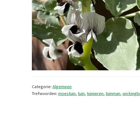
Categorie:
Algemeen
Trefwoorden:
moestuin
,
tuin
,
tuinieren
,
tuinman
,
wickingb