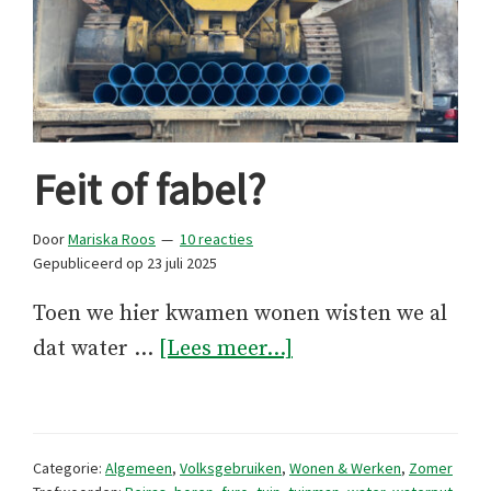
Feit of fabel?
Door
Mariska Roos
10 reacties
Gepubliceerd op
23 juli 2025
Toen we hier kwamen wonen wisten we al
overFeit
dat water …
[Lees meer...]
of
fabel?
Categorie:
Algemeen
,
Volksgebruiken
,
Wonen & Werken
,
Zomer