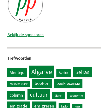
Bekijk de sponsoren
Trefwoorden
Algarve
Beiras
Alentejo
Aveiro
boeken
boekrecensie
boekbespreking
cultuur
column
dieren
economie
emigratie
emigreren
fado
feest