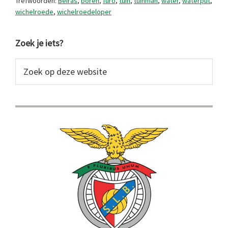
Trefwoorden:
Beiras
,
boren
,
furo
,
tuin
,
tuinman
,
water
,
waterput
,
wichelroede
,
wichelroedeloper
Primaire
Zoek je iets?
Sidebar
Zoek
op
deze
website