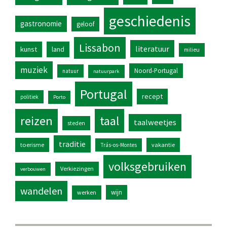
geschiedenis
gastronomie
geloof
Lissabon
literatuur
kunst
land
milieu
muziek
Noord-Portugal
natuur
natuurpark
Portugal
recept
politiek
Porto
reizen
taal
taalweetjes
steden
traditie
toerisme
vakantie
Trás-os-Montes
volksgebruiken
Verkiezingen
verbouwen
wandelen
wijn
werken