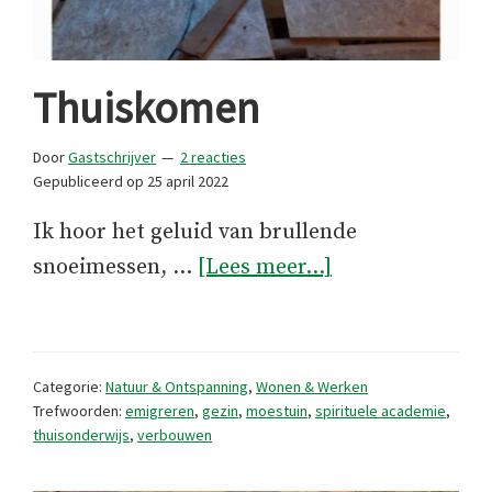
Thuiskomen
Door
Gastschrijver
2 reacties
Gepubliceerd op
25 april 2022
Ik hoor het geluid van brullende
overThuiskome
snoeimessen, …
[Lees meer...]
Categorie:
Natuur & Ontspanning
,
Wonen & Werken
Trefwoorden:
emigreren
,
gezin
,
moestuin
,
spirituele academie
,
thuisonderwijs
,
verbouwen