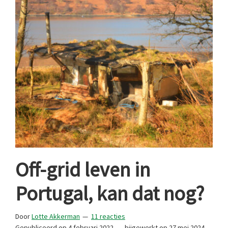
Off-grid leven in
Portugal, kan dat nog?
Door
Lotte Akkerman
11 reacties
Gepubliceerd op
4 februari 2022
bijgewerkt op
27 mei 2024