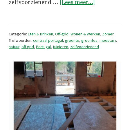
overMijn
zelfvoorzienend …
[Lees meer...]
bescheiden
Portugese
moestuin
Categorie:
Eten & Drinken
,
Off-grid
,
Wonen & Werken
,
Zomer
Trefwoorden:
centraal portugal
,
groente
,
groentes
,
moestuin
,
natuur
,
off grid
,
Portugal
,
tuinieren
,
zelfvoorzienend