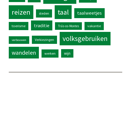
reizen
taal
taalweetjes
steden
traditie
toerisme
vakantie
Trás-os-Montes
volksgebruiken
Verkiezingen
verbouwen
wandelen
wijn
werken