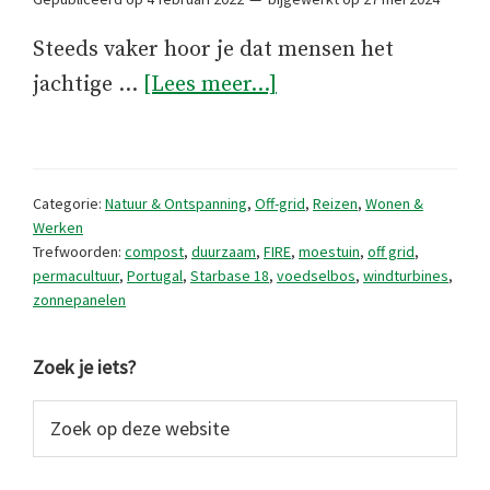
Steeds vaker hoor je dat mensen het
overOff-
jachtige …
[Lees meer...]
grid
leven
in
Categorie:
Natuur & Ontspanning
,
Off-grid
,
Reizen
,
Wonen &
Portugal,
Werken
Trefwoorden:
compost
,
duurzaam
,
FIRE
,
moestuin
,
off grid
,
kan
permacultuur
,
Portugal
,
Starbase 18
,
voedselbos
,
windturbines
,
dat
zonnepanelen
nog?
Primaire
Zoek je iets?
Sidebar
Zoek
op
deze