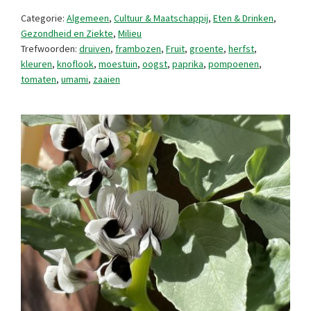
dat
Categorie:
Algemeen
,
Cultuur & Maatschappij
,
Eten & Drinken
,
oogst
Gezondheid en Ziekte
,
Milieu
Trefwoorden:
druiven
,
frambozen
,
Fruit
,
groente
,
herfst
,
je
kleuren
,
knoflook
,
moestuin
,
oogst
,
paprika
,
pompoenen
,
(als
tomaten
,
umami
,
zaaien
alles
goed
gaat).