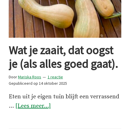
Wat je zaait, dat oogst
je (als alles goed gaat).
Door
Mariska Roos
1 reactie
Gepubliceerd op
14 oktober 2025
Eten uit je eigen tuin blijft een verrassend
overWat
…
[Lees meer...]
je
zaait,