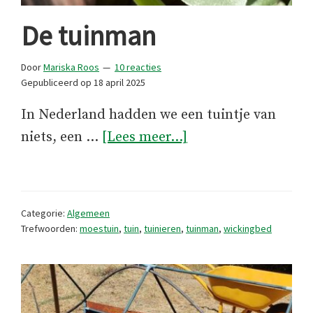
De tuinman
Door
Mariska Roos
10 reacties
Gepubliceerd op
18 april 2025
In Nederland hadden we een tuintje van
overDe
niets, een …
[Lees meer...]
tuinman
Categorie:
Algemeen
Trefwoorden:
moestuin
,
tuin
,
tuinieren
,
tuinman
,
wickingbed