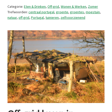
moestuin
Categorie:
Eten & Drinken
,
Off-grid
,
Wonen & Werken
,
Zomer
Trefwoorden:
centraal portugal
,
groente
,
groentes
,
moestuin
,
natuur
,
off grid
,
Portugal
,
tuinieren
,
zelfvoorzienend