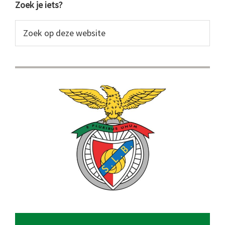
Primaire
Zoek je iets?
Sidebar
Zoek
op
deze
website