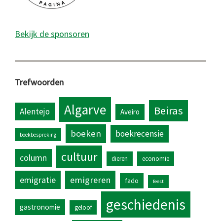
Bekijk de sponsoren
Trefwoorden
Algarve
Beiras
Alentejo
Aveiro
boeken
boekrecensie
boekbespreking
cultuur
column
dieren
economie
emigratie
emigreren
fado
feest
geschiedenis
gastronomie
geloof