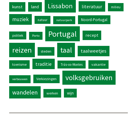
Lissabon
literatuur
kunst
land
milieu
muziek
Noord-Portugal
natuur
natuurpark
Portugal
recept
politiek
Porto
reizen
taal
taalweetjes
steden
traditie
toerisme
vakantie
Trás-os-Montes
volksgebruiken
Verkiezingen
verbouwen
wandelen
wijn
werken