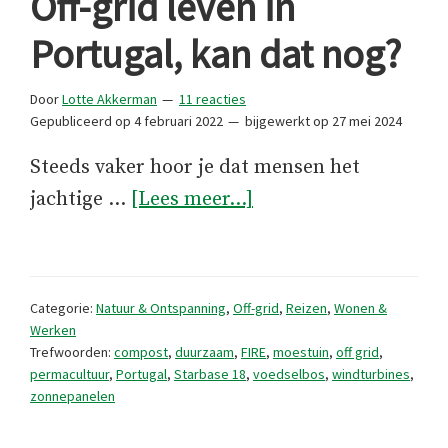
Off-grid leven in
Portugal, kan dat nog?
Door
Lotte Akkerman
11 reacties
Gepubliceerd op
4 februari 2022
bijgewerkt op
27 mei 2024
Steeds vaker hoor je dat mensen het
overOff-
jachtige …
[Lees meer...]
grid
leven
in
Categorie:
Natuur & Ontspanning
,
Off-grid
,
Reizen
,
Wonen &
Portugal,
Werken
Trefwoorden:
compost
,
duurzaam
,
FIRE
,
moestuin
,
off grid
,
kan
permacultuur
,
Portugal
,
Starbase 18
,
voedselbos
,
windturbines
,
dat
zonnepanelen
nog?