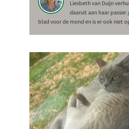
Liesbeth van Duijn verhu
daaruit aan haar passie:
blad voor de mond en is er ook niet o