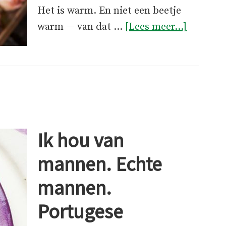
Het is warm. En niet een beetje
overGee
warm — van dat …
[Lees meer...]
zin
om
te
eten,
toch
honger?
Ik hou van
Polvo
weet
mannen. Echte
raad.
mannen.
Portugese