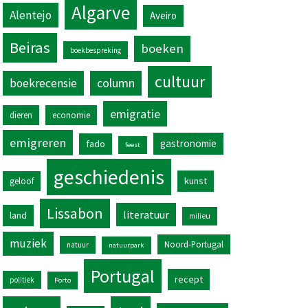
Algarve
Alentejo
Aveiro
Beiras
boeken
boekbespreking
cultuur
column
boekrecensie
emigratie
dieren
economie
emigreren
gastronomie
fado
feest
geschiedenis
kunst
geloof
Lissabon
literatuur
land
milieu
muziek
Noord-Portugal
natuur
natuurpark
Portugal
recept
politiek
Porto