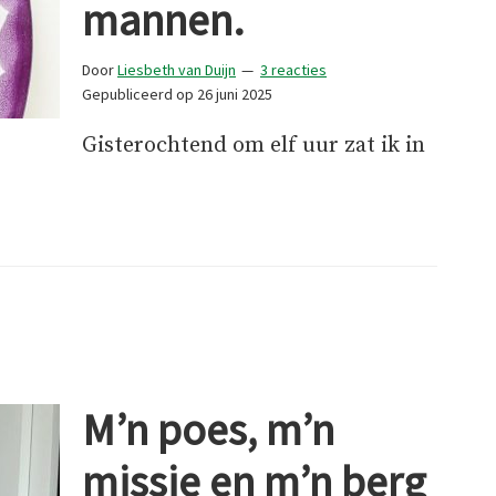
mannen.
Door
Liesbeth van Duijn
3 reacties
Gepubliceerd op
26 juni 2025
Gisterochtend om elf uur zat ik in
n.
n.
ese
M’n poes, m’n
n.
missie en m’n berg