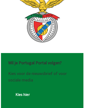
Wil je Portugal Portal volgen?
Kies voor de nieuwsbrief of voor
sociale media
Kies hier