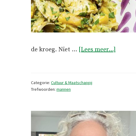
overIk
de kroeg. Niet …
[Lees meer...]
hou
van
manne
Categorie:
Cultuur & Maatschappij
Echte
Trefwoorden:
mannen
manne
Portug
manne