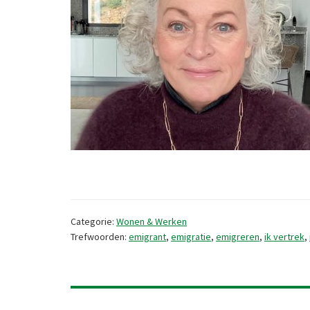
Categorie:
Wonen & Werken
Trefwoorden:
emigrant
,
emigratie
,
emigreren
,
ik vertrek
,