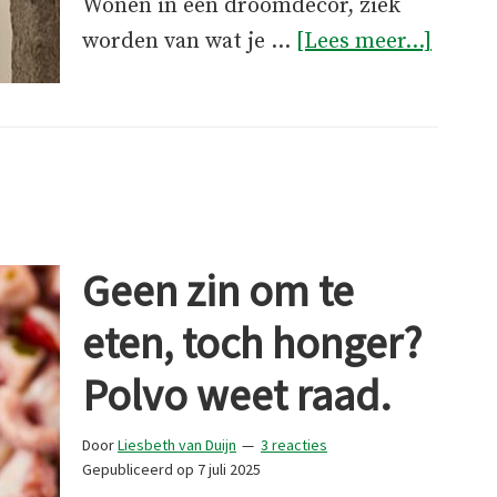
Wonen in een droomdecor, ziek
overVe
worden van wat je …
[Lees meer...]
op
Portug
–
tot
ik
m’n
Geen zin om te
haar
verloo
eten, toch honger?
Polvo weet raad.
Door
Liesbeth van Duijn
3 reacties
Gepubliceerd op
7 juli 2025