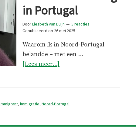
in Portugal
Door
Liesbeth van Duijn
5 reacties
Gepubliceerd op
26 mei 2025
Waarom ik in Noord-Portugal
belandde – met een …
overM’n
[Lees meer...]
poes,
m’n
missie
en
immigrant
,
immigratie
,
Noord-Portugal
m’n
berg
in