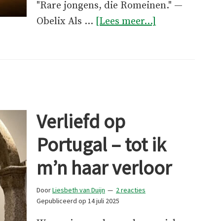
"Rare jongens, die Romeinen." —
overRare
Obelix Als …
[Lees meer...]
jongens,
die
Portugezen
—
maar
Verliefd op
wát
een
Portugal – tot ik
charme
m’n haar verloor
Door
Liesbeth van Duijn
2 reacties
Gepubliceerd op
14 juli 2025