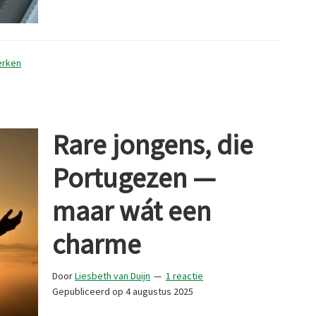
Nachten,
Diepe
Dromen
erken
Rare jongens, die
Portugezen —
maar wát een
charme
Door
Liesbeth van Duijn
1 reactie
Gepubliceerd op
4 augustus 2025