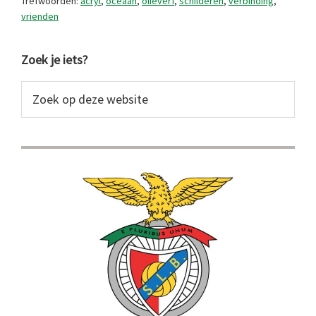
Trefwoorden:
acryl
,
oceaan
,
olieverf
,
schilderen
,
verbinding
,
vrienden
Primaire
Zoek je iets?
Sidebar
Zoek
op
deze
website