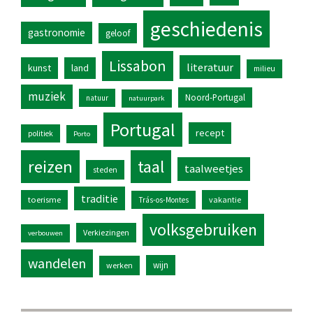
geschiedenis
gastronomie
geloof
Lissabon
literatuur
kunst
land
milieu
muziek
Noord-Portugal
natuur
natuurpark
Portugal
recept
politiek
Porto
reizen
taal
taalweetjes
steden
traditie
toerisme
vakantie
Trás-os-Montes
volksgebruiken
Verkiezingen
verbouwen
wandelen
wijn
werken