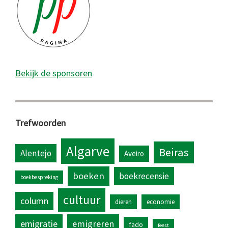
Bekijk de sponsoren
Trefwoorden
Algarve
Beiras
Alentejo
Aveiro
boeken
boekrecensie
boekbespreking
cultuur
column
dieren
economie
emigratie
emigreren
fado
feest