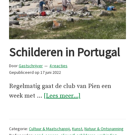
Schilderen in Portugal
Door
Gastschrijver
4 reacties
Gepubliceerd op
17 juni 2022
Regelmatig gaat de club van Pien een
overSchilderen
week met …
[Lees meer...]
in
Portugal
Categorie:
Cultuur & Maatschappij
,
Kunst
,
Natuur & Ontspanning