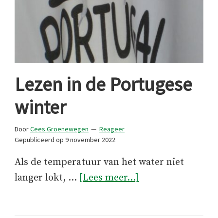
Lezen in de Portugese
winter
Door
Cees Groenewegen
Reageer
Gepubliceerd op
9 november 2022
Als de temperatuur van het water niet
overLezen
langer lokt, …
[Lees meer...]
in
de