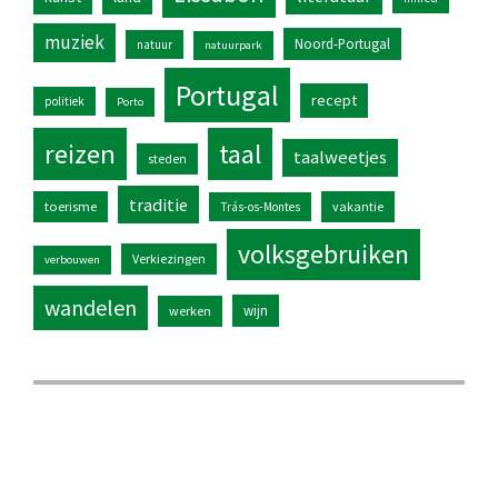
muziek
Noord-Portugal
natuur
natuurpark
Portugal
recept
politiek
Porto
reizen
taal
taalweetjes
steden
traditie
toerisme
vakantie
Trás-os-Montes
volksgebruiken
Verkiezingen
verbouwen
wandelen
wijn
werken