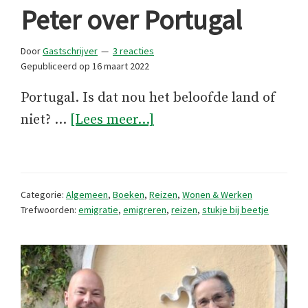
Peter over Portugal
Door
Gastschrijver
3 reacties
Gepubliceerd op
16 maart 2022
Portugal. Is dat nou het beloofde land of
overPeter
niet? …
[Lees meer...]
over
Portugal
Categorie:
Algemeen
,
Boeken
,
Reizen
,
Wonen & Werken
Trefwoorden:
emigratie
,
emigreren
,
reizen
,
stukje bij beetje