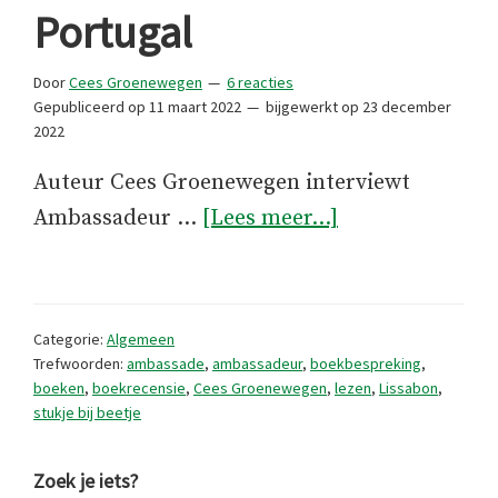
Portugal
Door
Cees Groenewegen
6 reacties
Gepubliceerd op
11 maart 2022
bijgewerkt op
23 december
2022
Auteur Cees Groenewegen interviewt
overEerste
Ambassadeur …
[Lees meer...]
exemplaar
van
‘Portugal,
Categorie:
Algemeen
stukje
Trefwoorden:
ambassade
,
ambassadeur
,
boekbespreking
,
boeken
,
boekrecensie
,
Cees Groenewegen
,
lezen
,
Lissabon
,
bij
stukje bij beetje
beetje’
uitgereikt
Primaire
Zoek je iets?