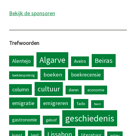
Bekijk de sponsoren
Trefwoorden
Algarve
Beiras
Alentejo
Aveiro
boeken
boekrecensie
boekbespreking
cultuur
column
dieren
economie
emigratie
emigreren
fado
feest
geschiedenis
gastronomie
geloof
Lissabon
literatuur
kunst
land
milieu