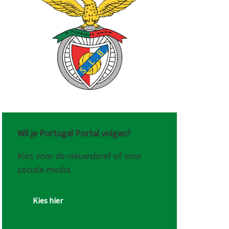
r,
Wil je Portugal Portal volgen?
Kies voor de nieuwsbrief of voor
sociale media
Kies hier