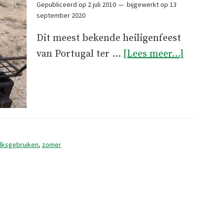
Gepubliceerd op
2 juli 2010
bijgewerkt op
13
september 2020
Dit meest bekende heiligenfeest
overFes
van Portugal ter …
[Lees meer...]
de
São
João
lksgebruiken
,
zomer