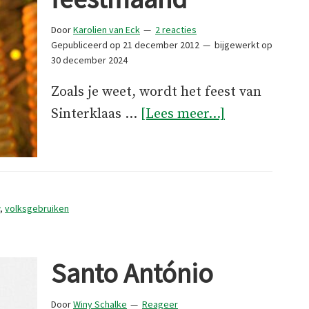
Door
Karolien van Eck
2 reacties
Gepubliceerd op
21 december 2012
bijgewerkt op
30 december 2024
Zoals je weet, wordt het feest van
overDecembe
Sinterklaas …
[Lees meer...]
feestmaand
,
volksgebruiken
Santo António
Door
Winy Schalke
Reageer