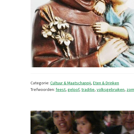
Categorie:
Cultuur & Maatschappij
,
Eten & Drinken
Trefwoorden:
feest
,
geloof
,
traditie
,
volksgebruiken
,
zom