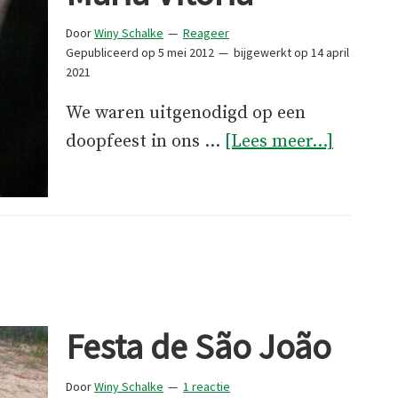
Door
Winy Schalke
Reageer
Gepubliceerd op
5 mei 2012
bijgewerkt op
14 april
2021
We waren uitgenodigd op een
overDoo
doopfeest in ons …
[Lees meer...]
van
Maria
Vitória
Festa de São João
Door
Winy Schalke
1 reactie