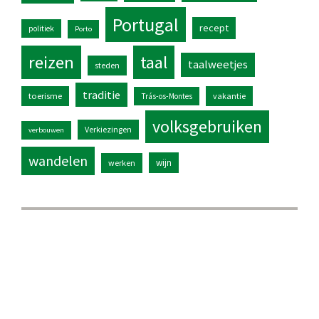
Portugal
recept
politiek
Porto
reizen
taal
taalweetjes
steden
traditie
toerisme
vakantie
Trás-os-Montes
volksgebruiken
Verkiezingen
verbouwen
wandelen
wijn
werken