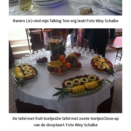
Ramiro (Jr.) vind mijn Talking Tom erg leuk! Foto Winy Schalke
De tafel met fruit-toetjesDe tafel met zoete toetjesClose-up
van de dooptaart. Foto Winy Schalke