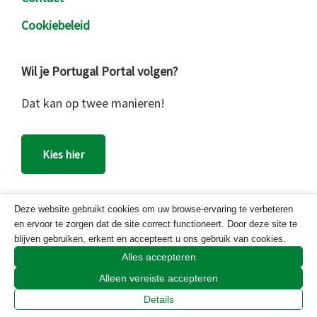
Cookiebeleid
Wil je Portugal Portal volgen?
Dat kan op twee manieren!
Kies hier
Zoek
Deze website gebruikt cookies om uw browse-ervaring te verbeteren
en ervoor te zorgen dat de site correct functioneert. Door deze site te
op
blijven gebruiken, erkent en accepteert u ons gebruik van cookies.
deze
Alles accepteren
website
Portugal Portal
Alleen vereiste accepteren
Details
Meer informatie over
Portugal Portal