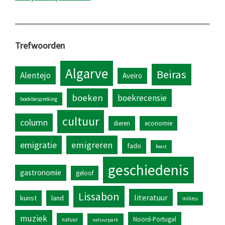
Trefwoorden
Algarve
Beiras
Alentejo
Aveiro
boeken
boekrecensie
boekbespreking
cultuur
column
dieren
economie
emigratie
emigreren
fado
feest
geschiedenis
gastronomie
geloof
Lissabon
literatuur
kunst
land
milieu
muziek
Noord-Portugal
natuur
natuurpark