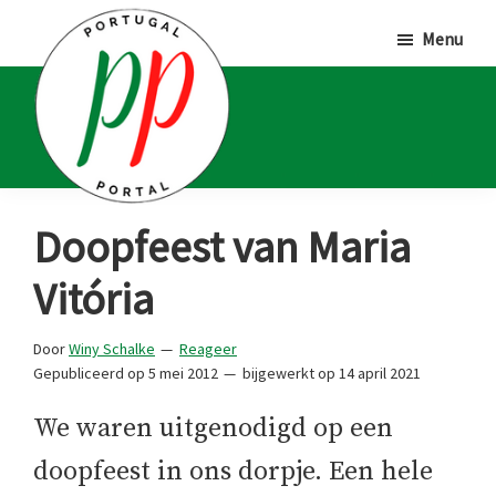
Door
Spring
Spring
Menu
naar
naar
naar
de
de
de
hoofd
eerste
voettekst
inhoud
sidebar
Portugal
Voor
Doopfeest van Maria
Portal
Portugalliefhebbers
Vitória
en
-
Door
Winy Schalke
Reageer
fanaten
Gepubliceerd op
5 mei 2012
bijgewerkt op
14 april 2021
We waren uitgenodigd op een
doopfeest in ons dorpje. Een hele