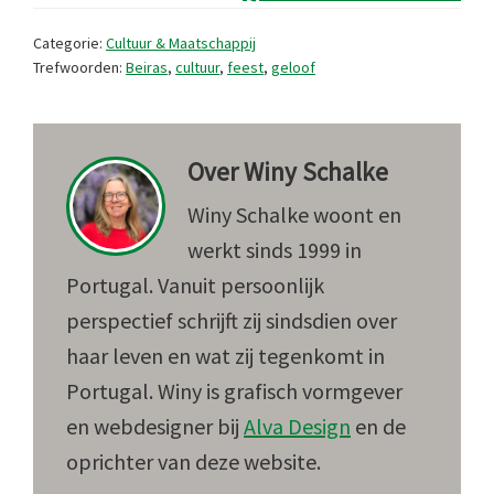
Categorie:
Cultuur & Maatschappij
Trefwoorden:
Beiras
,
cultuur
,
feest
,
geloof
Over
Winy Schalke
Winy Schalke woont en
werkt sinds 1999 in
Portugal. Vanuit persoonlijk
perspectief schrijft zij sindsdien over
haar leven en wat zij tegenkomt in
Portugal. Winy is grafisch vormgever
en webdesigner bij
Alva Design
en de
oprichter van deze website.