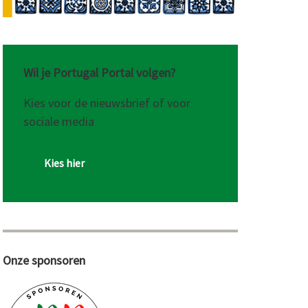
Wil je Portugal Portal volgen?
Kies voor de nieuwsbrief of voor
sociale media
Kies hier
Onze sponsoren