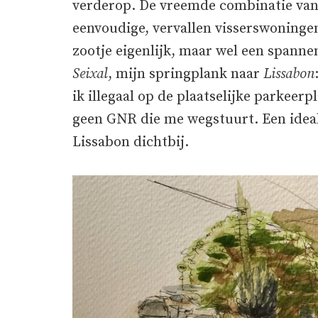
verderop. De vreemde combinatie va
eenvoudige, vervallen visserswoninge
zootje eigenlijk, maar wel een spanne
Seixal
, mijn springplank naar
Lissabon
ik illegaal op de plaatselijke parkeerp
geen GNR die me wegstuurt. Een ideal
Lissabon dichtbij.