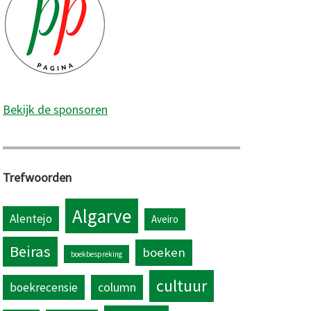
Bekijk de sponsoren
Trefwoorden
Algarve
Alentejo
Aveiro
Beiras
boeken
boekbespreking
cultuur
column
boekrecensie