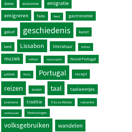
emigratie
dieren
economie
emigreren
gastronomie
fado
feest
geschiedenis
kunst
geloof
Lissabon
literatuur
land
milieu
muziek
Noord-Portugal
natuur
natuurpark
Portugal
recept
politiek
Porto
reizen
taal
taalweetjes
steden
traditie
toerisme
vakantie
Trás-os-Montes
Verkiezingen
verbouwen
volksgebruiken
wandelen