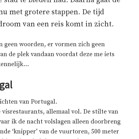
 stad te bieden had. Daarna gaat de
nu met grotere stappen. De tijd
droom van een reis komt in zicht.
en geen woorden, er vormen zich geen
 van de plek vandaan voordat deze me iets
kennelijk…
gal
ichten van Portugal.
visrestaurants, allemaal vol. De stilte van
waar ik de nacht volslagen alleen doorbreng
ende ‘knipper’ van de vuurtoren, 500 meter