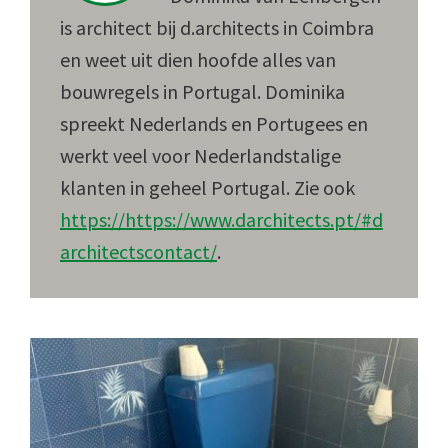
is architect bij d.architects in Coimbra
en weet uit dien hoofde alles van
bouwregels in Portugal. Dominika
spreekt Nederlands en Portugees en
werkt veel voor Nederlandstalige
klanten in geheel Portugal. Zie ook
https://https://www.darchitects.pt/#d
architectscontact/
.