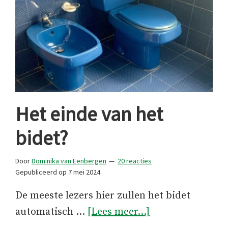
Het einde van het
bidet?
Door
Dominika van Eenbergen
20 reacties
Gepubliceerd op
7 mei 2024
De meeste lezers hier zullen het bidet
overHet
automatisch …
[Lees meer...]
einde