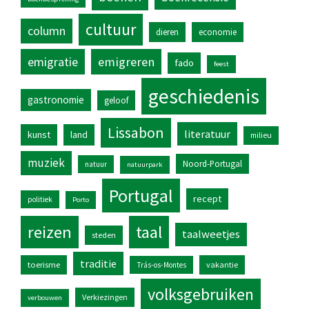
cultuur
column
dieren
economie
emigratie
emigreren
fado
feest
geschiedenis
gastronomie
geloof
Lissabon
literatuur
kunst
land
milieu
muziek
Noord-Portugal
natuur
natuurpark
Portugal
recept
politiek
Porto
reizen
taal
taalweetjes
steden
traditie
toerisme
vakantie
Trás-os-Montes
volksgebruiken
Verkiezingen
verbouwen