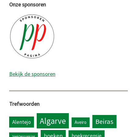
Onze sponsoren
Bekijk de sponsoren
Trefwoorden
Algarve
Beiras
Alentejo
Aveiro
boeken
boekrecensie
boekbespreking