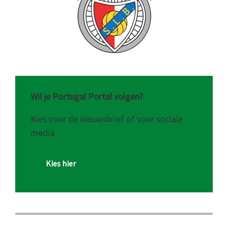
Wil je Portugal Portal volgen?
Kies voor de nieuwsbrief of voor sociale
media
Kies hier