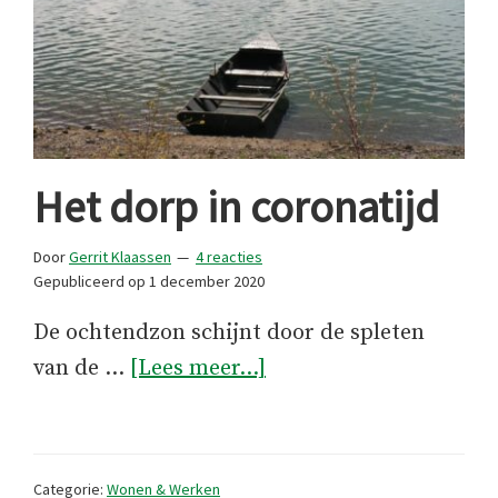
Het dorp in coronatijd
Door
Gerrit Klaassen
4 reacties
Gepubliceerd op
1 december 2020
De ochtendzon schijnt door de spleten
overHet
van de …
[Lees meer...]
dorp
in
coronatijd
Categorie:
Wonen & Werken