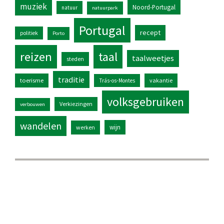
muziek
Noord-Portugal
natuur
natuurpark
Portugal
recept
politiek
Porto
reizen
taal
taalweetjes
steden
traditie
toerisme
vakantie
Trás-os-Montes
volksgebruiken
Verkiezingen
verbouwen
wandelen
wijn
werken