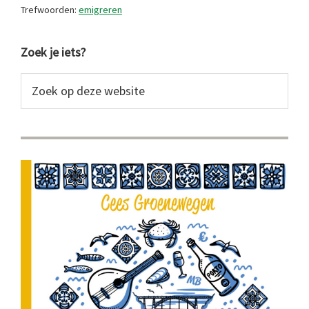
Trefwoorden:
emigreren
Primaire
Zoek je iets?
Sidebar
Zoek
op
deze
website