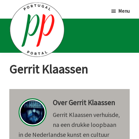
Door
Spring
Spring
Menu
naar
naar
naar
de
de
de
hoofd
eerste
voettekst
inhoud
sidebar
Portugal
Voor
Gerrit Klaassen
Portal
Portugalliefhebbers
en
-
Over
Gerrit Klaassen
fanaten
Gerrit Klaassen verhuisde,
na een drukke loopbaan
in de Nederlandse kunst en cultuur