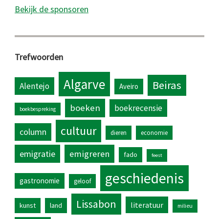
Bekijk de sponsoren
Trefwoorden
Algarve
Beiras
Alentejo
Aveiro
boeken
boekrecensie
boekbespreking
cultuur
column
dieren
economie
emigratie
emigreren
fado
feest
geschiedenis
gastronomie
geloof
Lissabon
literatuur
kunst
land
milieu