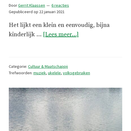
Door
Gerrit Klaassen
6 reacties
Gepubliceerd op
22 januari 2021
Het lijkt een klein en eenvoudig, bijna
overDe
kinderlijk …
[Lees meer...]
Cavaquinho,
een
volhardende
Categorie:
Cultuur & Maatschappij
traditie
Trefwoorden:
muziek
,
ukelele
,
volksgebruiken