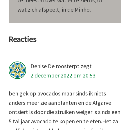
ze meestal over wat er te zien is, of
wat zich afspeelt, in de Minho.
Lees
Reacties
Interacties
Denise De roosterpt
zegt
2 december 2022 om 20:53
ben gek op avocados maar sinds ik niets
anders meer zie aanplanten en de Algarve
ontsiert is door die struiken weiger is sinds een
5 tal jaar avocado te kopen en te eten.Het zal