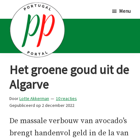
Door
Spring
Spring
Menu
naar
naar
naar
de
de
de
hoofd
eerste
voettekst
inhoud
sidebar
Portugal
Voor
Het groene goud uit de
Portal
Portugalliefhebbers
Algarve
en
-
Door
Lotte Akkerman
10 reacties
fanaten
Gepubliceerd op
2 december 2022
De massale verbouw van avocado’s
brengt handenvol geld in de la van