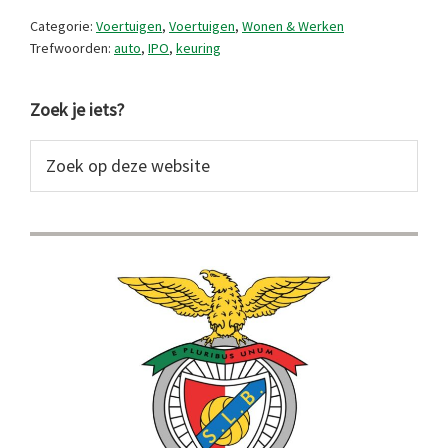
snel
Categorie:
Voertuigen
,
Voertuigen
,
Wonen & Werken
goedgekeurd
Trefwoorden:
auto
,
IPO
,
keuring
Primaire
Zoek je iets?
Sidebar
Zoek
op
deze
website