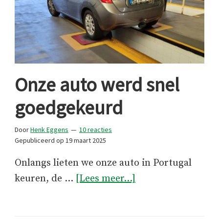
Onze auto werd snel
goedgekeurd
Door
Henk Eggens
10 reacties
Gepubliceerd op
19 maart 2025
Onlangs lieten we onze auto in Portugal
overOnze
keuren, de …
[Lees meer...]
auto
werd