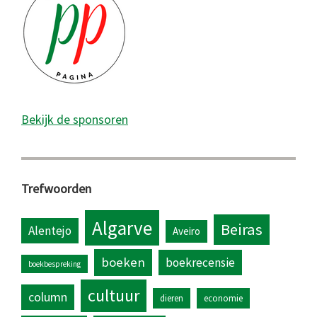
Bekijk de sponsoren
Trefwoorden
Algarve
Beiras
Alentejo
Aveiro
boeken
boekrecensie
boekbespreking
cultuur
column
dieren
economie