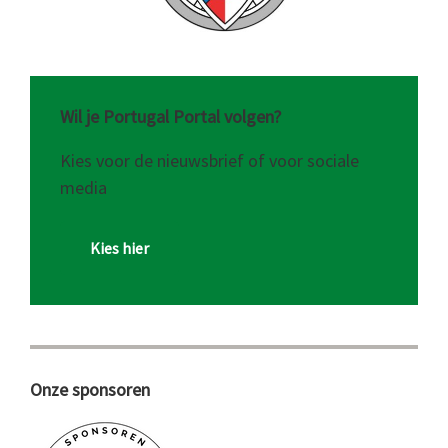
Wil je Portugal Portal volgen?
Kies voor de nieuwsbrief of voor sociale
media
Kies hier
Onze sponsoren