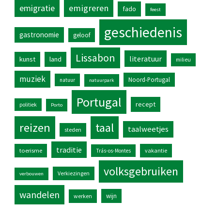
emigratie
emigreren
fado
feest
geschiedenis
gastronomie
geloof
Lissabon
literatuur
kunst
land
milieu
muziek
Noord-Portugal
natuur
natuurpark
Portugal
recept
politiek
Porto
reizen
taal
taalweetjes
steden
traditie
toerisme
vakantie
Trás-os-Montes
volksgebruiken
Verkiezingen
verbouwen
wandelen
wijn
werken