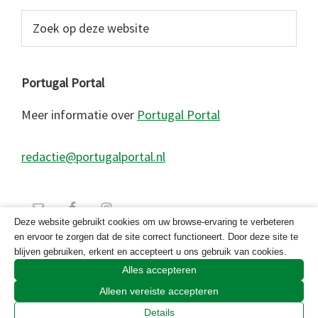
Zoek
op
deze
website
Portugal Portal
Meer informatie over
Portugal Portal
redactie@portugalportal.nl
Deze website gebruikt cookies om uw browse-ervaring te verbeteren
en ervoor te zorgen dat de site correct functioneert. Door deze site te
blijven gebruiken, erkent en accepteert u ons gebruik van cookies.
Alles accepteren
Alleen vereiste accepteren
© 2026 Copyright Portugal Portal 2023
Details