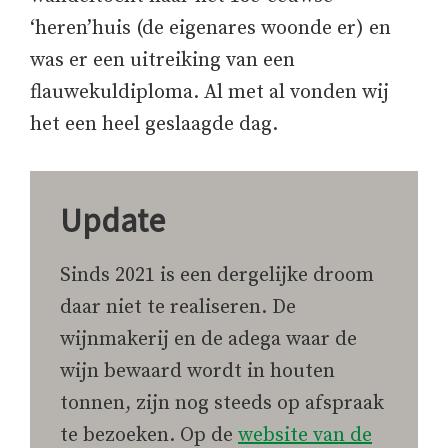
‘heren’huis (de eigenares woonde er) en
was er een uitreiking van een
flauwekuldiploma. Al met al vonden wij
het een heel geslaagde dag.
Update
Sinds 2021 is een dergelijke droom
daar niet te realiseren. De
wijnmakerij en de adega waar de
wijn bewaard wordt in houten
tonnen, zijn nog steeds op afspraak
te bezoeken. Op de
website van de