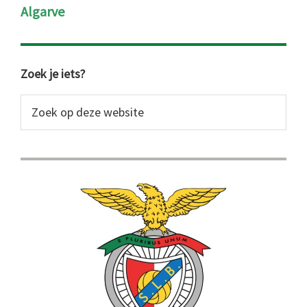
Algarve
Primaire
Zoek je iets?
Sidebar
Zoek
op
deze
website