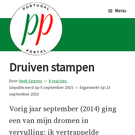
Door
Spring
Spring
Menu
naar
naar
naar
de
de
de
hoofd
eerste
voettekst
inhoud
sidebar
Portugal
Voor
Druiven stampen
Portal
Portugalliefhebbers
en
Door
Henk Eggens
8 reacties
Gepubliceerd op
5 september 2015
bijgewerkt op
23
-
september 2023
fanaten
Vorig jaar september (2014) ging
een van mijn dromen in
vervulling: ik vertrappelde