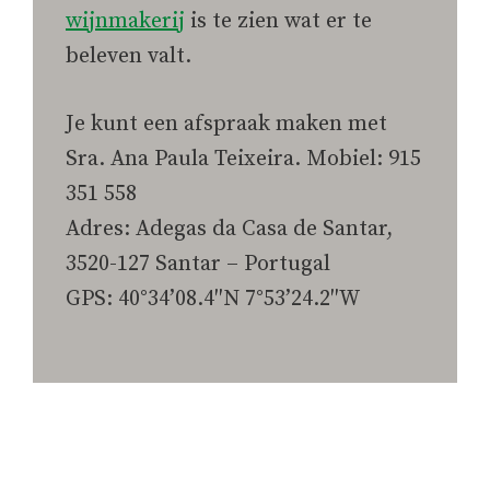
wijnmakerij
is te zien wat er te
beleven valt.
Je kunt een afspraak maken met
Sra. Ana Paula Teixeira. Mobiel: 915
351 558
Adres: Adegas da Casa de Santar,
3520-127 Santar – Portugal
GPS: 40°34’08.4″N 7°53’24.2″W