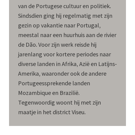
van de Portugese cultuur en politiek.
Sindsdien ging hij regelmatig met zijn
gezin op vakantie naar Portugal,
meestal naar een huurhuis aan de rivier
de Dão. Voor zijn werk reisde hij
jarenlang voor kortere periodes naar
diverse landen in Afrika, Azië en Latijns-
Amerika, waaronder ook de andere
Portugeessprekende landen
Mozambique en Brazilië.
Tegenwoordig woont hij met zijn
maatje in het district Viseu.