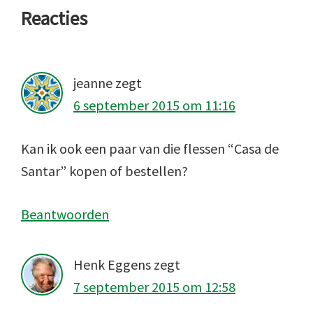
Lees
Reacties
Interacties
jeanne
zegt
6 september 2015 om 11:16
Kan ik ook een paar van die flessen “Casa de
Santar” kopen of bestellen?
Beantwoorden
Henk Eggens
zegt
7 september 2015 om 12:58