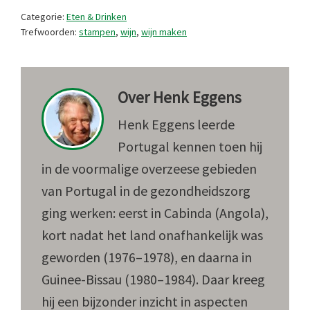
Categorie:
Eten & Drinken
Trefwoorden:
stampen
,
wijn
,
wijn maken
Over
Henk Eggens
Henk Eggens leerde
Portugal kennen toen hij
in de voormalige overzeese gebieden
van Portugal in de gezondheidszorg
ging werken: eerst in Cabinda (Angola),
kort nadat het land onafhankelijk was
geworden (1976–1978), en daarna in
Guinee-Bissau (1980–1984). Daar kreeg
hij een bijzonder inzicht in aspecten