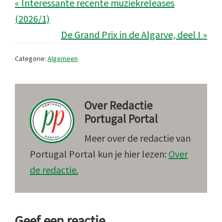
« Interessante recente muziekreleases
(2026/1)
De Grand Prix in de Algarve, deel I »
Categorie:
Algemeen
Over
Redactie
Portugal Portal
Meer over de redactie van
Portugal Portal kun je hier lezen:
Over
de redactie.
Lees
Geef een reactie