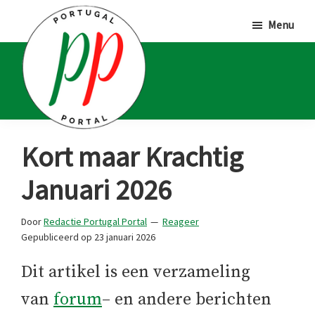
Door
Spring
Spring
Menu
naar
naar
naar
de
de
de
hoofd
eerste
voettekst
inhoud
sidebar
Portugal
Voor
Kort maar Krachtig
Portal
Portugalliefhebbers
Januari 2026
en
-
Door
Redactie Portugal Portal
Reageer
fanaten
Gepubliceerd op
23 januari 2026
Dit artikel is een verzameling
van
forum
– en andere berichten