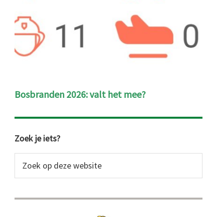
Bosbranden 2026: valt het mee?
Primaire
Zoek je iets?
Sidebar
Zoek
op
deze
website