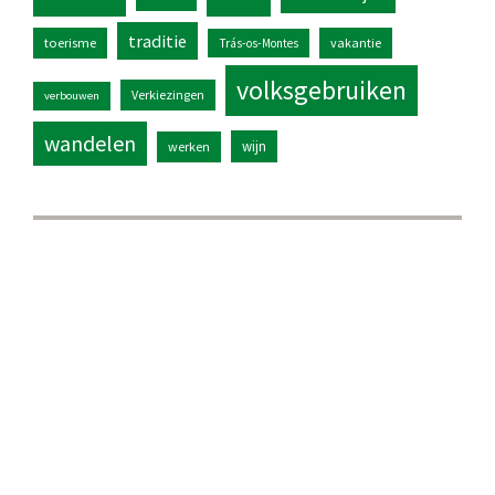
traditie
toerisme
vakantie
Trás-os-Montes
volksgebruiken
Verkiezingen
verbouwen
wandelen
wijn
werken