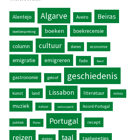
Algarve
Beiras
Alentejo
Aveiro
boeken
boekrecensie
boekbespreking
cultuur
column
dieren
economie
emigratie
emigreren
fado
feest
geschiedenis
gastronomie
geloof
Lissabon
literatuur
kunst
land
milieu
muziek
Noord-Portugal
natuur
natuurpark
Portugal
recept
politiek
Porto
reizen
taal
taalweetjes
steden