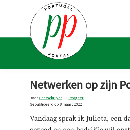
Spring
Door
Spring
Spring
naar
naar
naar
naar
de
de
de
de
hoofdnavigatie
hoofd
eerste
voettekst
inhoud
sidebar
Portugal
Voor
Portal
Portugalliefhebbers
Netwerken op zijn P
en
-
Door
Gastschrijver
Reageer
fanaten
Gepubliceerd op
9 maart 2022
Vandaag sprak ik Julieta, een d