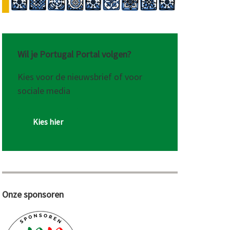
Wil je Portugal Portal volgen?
Kies voor de nieuwsbrief of voor
sociale media
Kies hier
Onze sponsoren