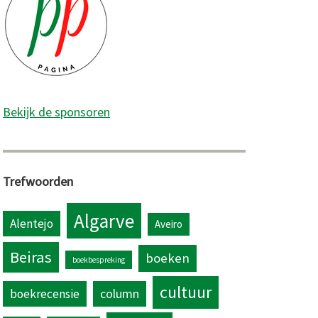
Bekijk de sponsoren
Trefwoorden
Algarve
Alentejo
Aveiro
Beiras
boeken
boekbespreking
cultuur
column
boekrecensie