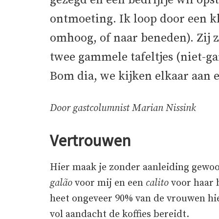
gezegd en een bedrijfje wil opst
ontmoeting. Ik loop door een kl
omhoog, of naar beneden). Zij zi
twee gammele tafeltjes (niet-ga
Bom dia, we kijken elkaar aan e
Door gastcolumnist Marian Nissink
Vertrouwen
Hier maak je zonder aanleiding gewoon 
galão
voor mij en een
calito
voor haar b
heet ongeveer 90% van de vrouwen hier
vol aandacht de koffies bereidt.