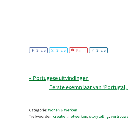
Share
Share
Pin
Share
« Portugese uitvindingen
Eerste exemplaar van ‘Portugal, 
Categorie:
Wonen & Werken
Trefwoorden:
creatief
,
netwerken
,
storytelling
,
vertrouw