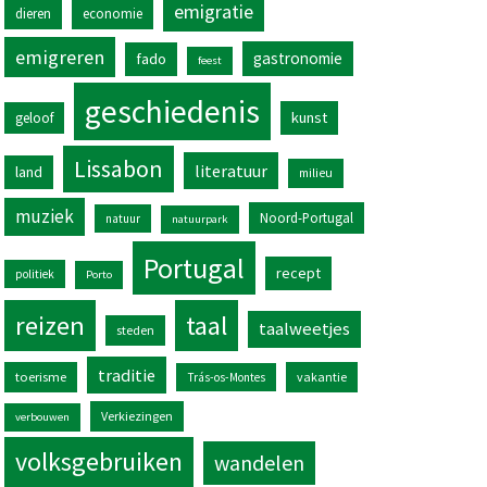
emigratie
dieren
economie
emigreren
gastronomie
fado
feest
geschiedenis
kunst
geloof
Lissabon
literatuur
land
milieu
muziek
Noord-Portugal
natuur
natuurpark
Portugal
recept
politiek
Porto
reizen
taal
taalweetjes
steden
traditie
toerisme
vakantie
Trás-os-Montes
Verkiezingen
verbouwen
volksgebruiken
wandelen