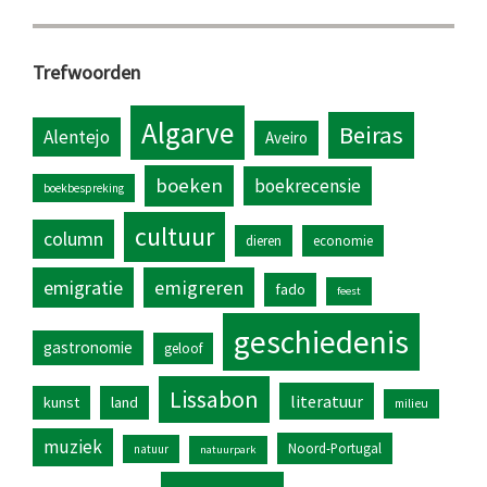
Trefwoorden
Algarve
Beiras
Alentejo
Aveiro
boeken
boekrecensie
boekbespreking
cultuur
column
dieren
economie
emigratie
emigreren
fado
feest
geschiedenis
gastronomie
geloof
Lissabon
literatuur
kunst
land
milieu
muziek
Noord-Portugal
natuur
natuurpark