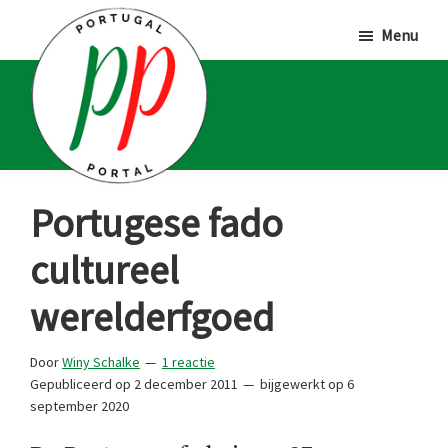
Door
Spring
Spring
Menu
naar
naar
naar
de
de
de
hoofd
eerste
voettekst
inhoud
sidebar
Portugal
Voor
Portugese fado
Portal
Portugalliefhebbers
cultureel
en
-
werelderfgoed
fanaten
Door
Winy Schalke
1 reactie
Gepubliceerd op
2 december 2011
bijgewerkt op
6
september 2020