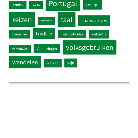
Portugal
recept
politiek
Porto
reizen
taal
taalweetjes
steden
traditie
toerisme
vakantie
Trás-os-Montes
volksgebruiken
Verkiezingen
verbouwen
wandelen
wijn
werken