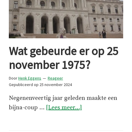
Wat gebeurde er op 25
november 1975?
Door
Henk Eggens
Reageer
Gepubliceerd op
25 november 2024
Negenenveertig jaar geleden maakte een
overWat
bijna-coup …
[Lees meer...]
gebeurde
er