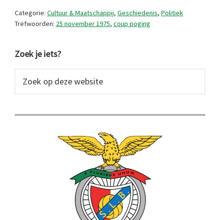
op
Categorie:
Cultuur & Maatschappij
,
Geschiedenis
,
Politiek
25
Trefwoorden:
25 november 1975
,
coup poging
november
Primaire
1975?
Zoek je iets?
Sidebar
Zoek
op
deze
website