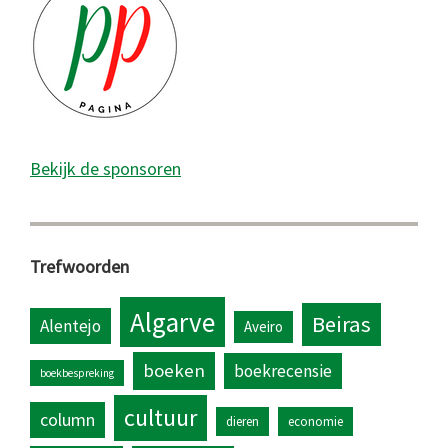
Bekijk de sponsoren
Trefwoorden
Algarve
Beiras
Alentejo
Aveiro
boeken
boekrecensie
boekbespreking
cultuur
column
dieren
economie