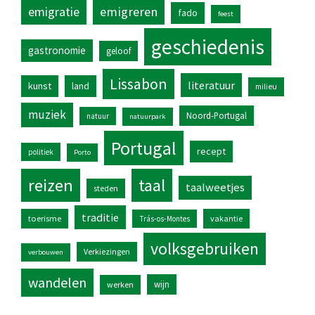
emigratie
emigreren
fado
feest
geschiedenis
gastronomie
geloof
Lissabon
literatuur
kunst
land
milieu
muziek
Noord-Portugal
natuur
natuurpark
Portugal
recept
politiek
Porto
reizen
taal
taalweetjes
steden
traditie
toerisme
vakantie
Trás-os-Montes
volksgebruiken
Verkiezingen
verbouwen
wandelen
wijn
werken