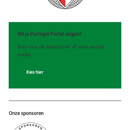
Wil je Portugal Portal volgen?
Kies voor de nieuwsbrief of voor sociale
media
Kies hier
Onze sponsoren