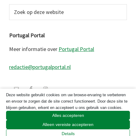
Zoek
op
deze
website
Portugal Portal
Meer informatie over
Portugal Portal
redactie@portugalportal.nl
Deze website gebruikt cookies om uw browse-ervaring te verbeteren
en ervoor te zorgen dat de site correct functioneert. Door deze site te
blijven gebruiken, erkent en accepteert u ons gebruik van cookies.
Alles accepteren
Alleen vereiste accepteren
© 2026 Copyright Portugal Portal 2023
Details