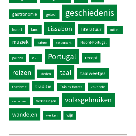
geschiedenis
gastronomie
geloof
Lissabon
literatuur
kunst
land
milieu
muziek
Noord-Portugal
natuur
natuurpark
Portugal
recept
politiek
Porto
reizen
taal
taalweetjes
steden
traditie
toerisme
vakantie
Trás-os-Montes
volksgebruiken
Verkiezingen
verbouwen
wandelen
wijn
werken