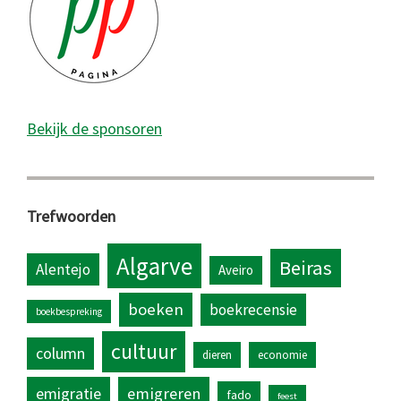
Bekijk de sponsoren
Trefwoorden
Algarve
Beiras
Alentejo
Aveiro
boeken
boekrecensie
boekbespreking
cultuur
column
dieren
economie
emigratie
emigreren
fado
feest