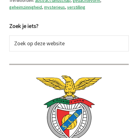
Trefwoorden:
abstract landschap
,
gedachtevorm
,
geheimzinnigheid
,
mysterieus
,
verstilling
Primaire
Zoek je iets?
Sidebar
Zoek
op
deze
website