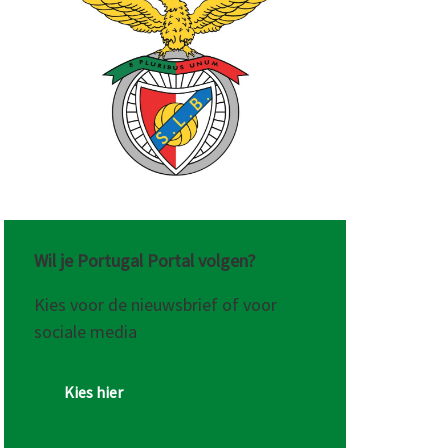
kent
Wil je Portugal Portal volgen?
Kies voor de nieuwsbrief of voor
sociale media
Kies hier