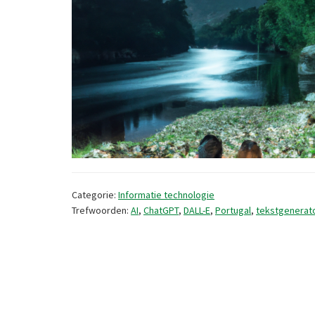
Categorie:
Informatie technologie
Trefwoorden:
AI
,
ChatGPT
,
DALL-E
,
Portugal
,
tekstgenerat