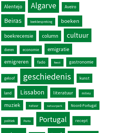
Algarve
Alentejo
Aveiro
Beiras
boeken
boekbespreking
cultuur
column
boekrecensie
emigratie
dieren
economie
emigreren
gastronomie
fado
feest
geschiedenis
kunst
geloof
Lissabon
literatuur
land
milieu
muziek
Noord-Portugal
natuur
natuurpark
Portugal
recept
politiek
Porto