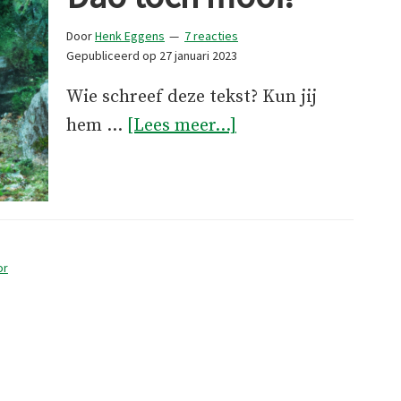
Door
Henk Eggens
7 reacties
Gepubliceerd op
27 januari 2023
Wie schreef deze tekst? Kun jij
overWat
hem …
[Lees meer...]
is
de
rivier
de
Dão
or
toch
mooi!