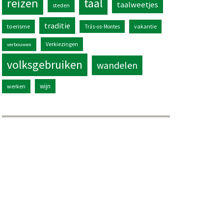
reizen
taal
taalweetjes
steden
traditie
toerisme
vakantie
Trás-os-Montes
Verkiezingen
verbouwen
volksgebruiken
wandelen
wijn
werken