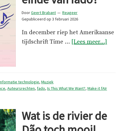
Door
Geert Brabant
Reageer
Gepubliceerd op
3 februari 2026
In december riep het Amerikaanse
overBete
tijdschrift Time …
[Lees meer...]
AI
het
einde
van
Informatie technologie
,
Muziek
fado?
ance
,
Auteursrechten
,
fado
,
Is This What We Want?
,
Make it fAIr
Wat is de rivier de
Dão toch mooi!