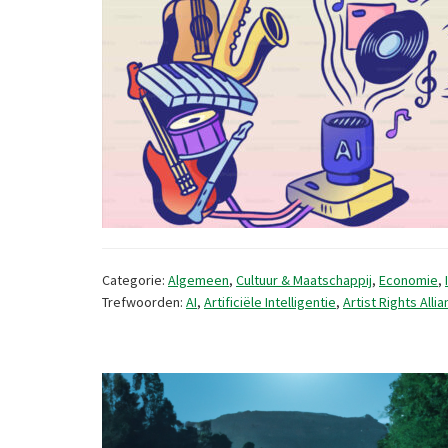
Categorie:
Algemeen
,
Cultuur & Maatschappij
,
Economie
,
Trefwoorden:
AI
,
Artificiële Intelligentie
,
Artist Rights Alli