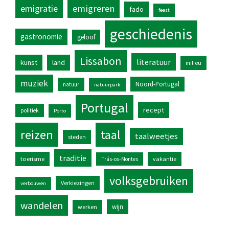
emigratie
emigreren
fado
feest
geschiedenis
gastronomie
geloof
Lissabon
literatuur
kunst
land
milieu
muziek
Noord-Portugal
natuur
natuurpark
Portugal
recept
politiek
Porto
reizen
taal
taalweetjes
steden
traditie
toerisme
vakantie
Trás-os-Montes
volksgebruiken
Verkiezingen
verbouwen
wandelen
wijn
werken