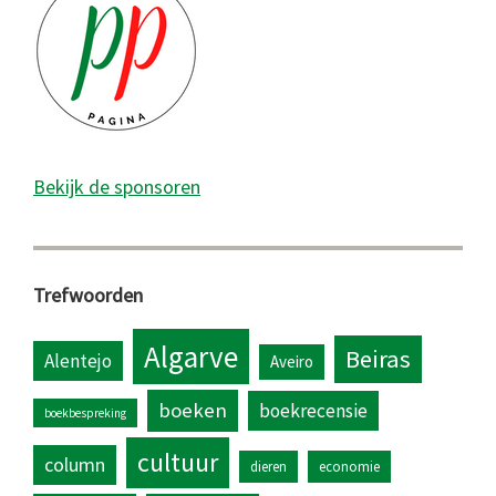
Bekijk de sponsoren
Trefwoorden
Algarve
Beiras
Alentejo
Aveiro
boeken
boekrecensie
boekbespreking
cultuur
column
dieren
economie