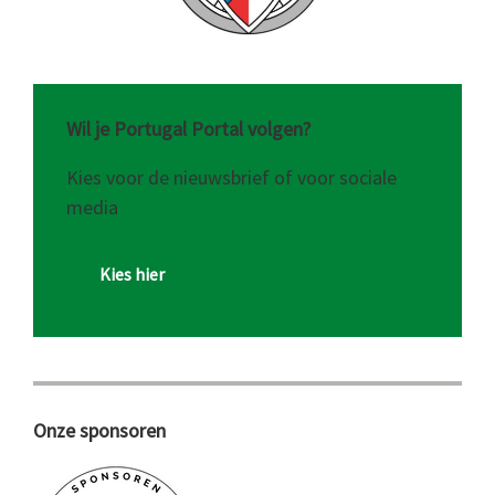
Wil je Portugal Portal volgen?
Kies voor de nieuwsbrief of voor sociale
media
Kies hier
Onze sponsoren