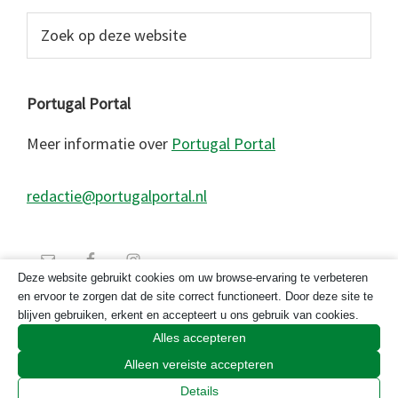
Zoek
op
deze
website
Portugal Portal
Meer informatie over
Portugal Portal
redactie@portugalportal.nl
Deze website gebruikt cookies om uw browse-ervaring te verbeteren
en ervoor te zorgen dat de site correct functioneert. Door deze site te
blijven gebruiken, erkent en accepteert u ons gebruik van cookies.
Alles accepteren
Alleen vereiste accepteren
© 2026 Copyright Portugal Portal 2023
Details