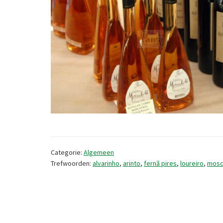
Categorie:
Algemeen
Trefwoorden:
alvarinho
,
arinto
,
fernã pires
,
loureiro
,
mosc