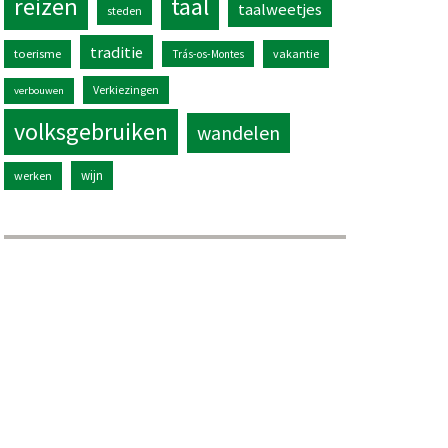
reizen
taal
taalweetjes
steden
traditie
toerisme
vakantie
Trás-os-Montes
Verkiezingen
verbouwen
volksgebruiken
wandelen
wijn
werken