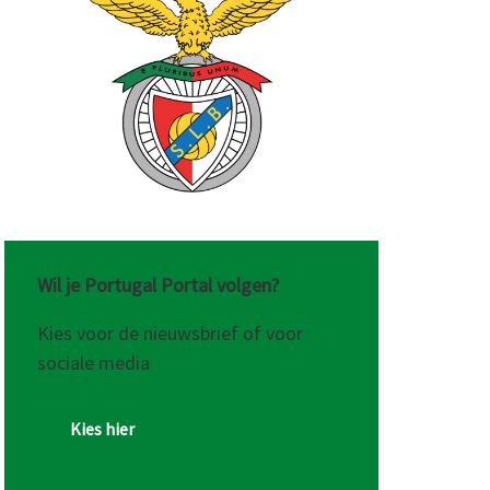
Wil je Portugal Portal volgen?
Kies voor de nieuwsbrief of voor
sociale media
Kies hier