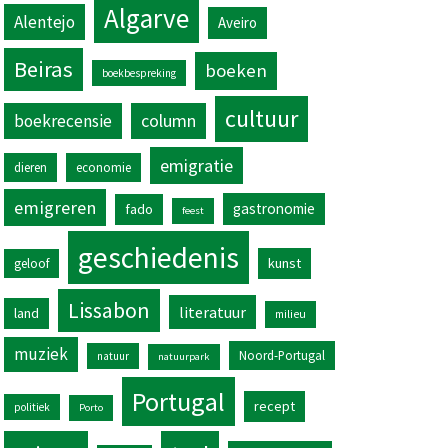
Algarve
Alentejo
Aveiro
Beiras
boeken
boekbespreking
cultuur
column
boekrecensie
emigratie
dieren
economie
emigreren
gastronomie
fado
feest
geschiedenis
kunst
geloof
Lissabon
literatuur
land
milieu
muziek
Noord-Portugal
natuur
natuurpark
Portugal
recept
politiek
Porto