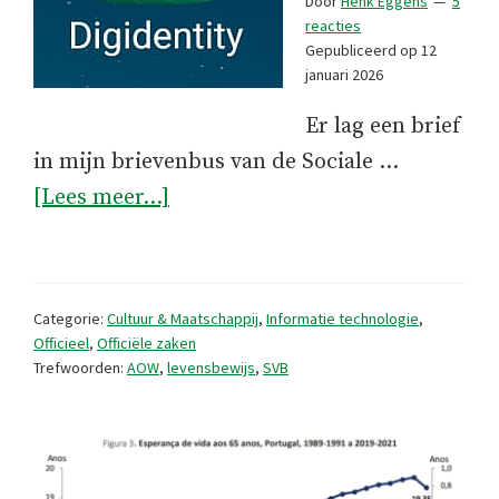
Door
Henk Eggens
5
reacties
Gepubliceerd op
12
januari 2026
Er lag een brief
in mijn brievenbus van de Sociale …
overDe
[Lees meer...]
app
zegt
dat
Categorie:
Cultuur & Maatschappij
,
Informatie technologie
,
ik
Officieel
,
Officiële zaken
Trefwoorden:
AOW
,
levensbewijs
,
SVB
leef