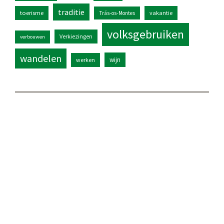
traditie
toerisme
vakantie
Trás-os-Montes
volksgebruiken
Verkiezingen
verbouwen
wandelen
wijn
werken