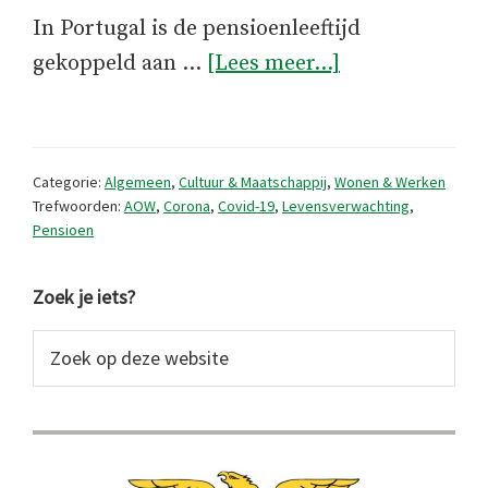
In Portugal is de pensioenleeftijd
overPortugese
gekoppeld aan …
[Lees meer...]
pensioenleeftij
lager
door
Categorie:
Algemeen
,
Cultuur & Maatschappij
,
Wonen & Werken
corona
Trefwoorden:
AOW
,
Corona
,
Covid-19
,
Levensverwachting
,
Pensioen
Primaire
Zoek je iets?
Sidebar
Zoek
op
deze
website