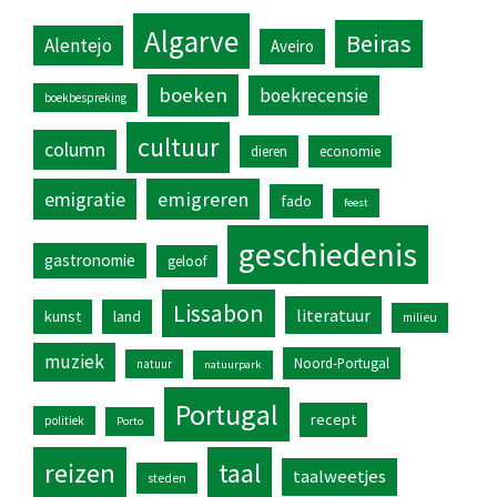
Algarve
Beiras
Alentejo
Aveiro
boeken
boekrecensie
boekbespreking
cultuur
column
dieren
economie
emigratie
emigreren
fado
feest
geschiedenis
gastronomie
geloof
Lissabon
literatuur
kunst
land
milieu
muziek
Noord-Portugal
natuur
natuurpark
Portugal
recept
politiek
Porto
reizen
taal
taalweetjes
steden