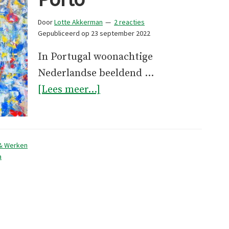
Door
Lotte Akkerman
2 reacties
Gepubliceerd op
23 september 2022
In Portugal woonachtige
Nederlandse beeldend …
overEen
[Lees meer...]
weekendje
Porto
& Werken
a