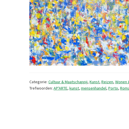
Categorie:
Cultuur & Maatschappij
,
Kunst
,
Reizen
,
Wonen 
Trefwoorden:
AP'ARTE
,
kunst
,
mensenhandel
,
Porto
,
Rom