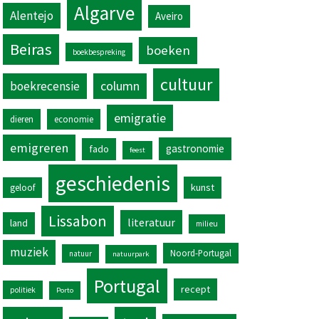
Algarve
Alentejo
Aveiro
Beiras
boeken
boekbespreking
cultuur
column
boekrecensie
emigratie
dieren
economie
emigreren
gastronomie
fado
feest
geschiedenis
kunst
geloof
Lissabon
literatuur
land
milieu
muziek
Noord-Portugal
natuur
natuurpark
Portugal
recept
politiek
Porto