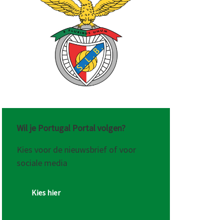
Wil je Portugal Portal volgen?
Kies voor de nieuwsbrief of voor
sociale media
Kies hier