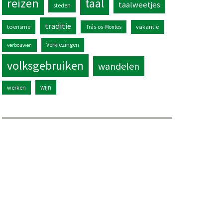
reizen
taal
taalweetjes
steden
traditie
toerisme
vakantie
Trás-os-Montes
Verkiezingen
verbouwen
volksgebruiken
wandelen
wijn
werken