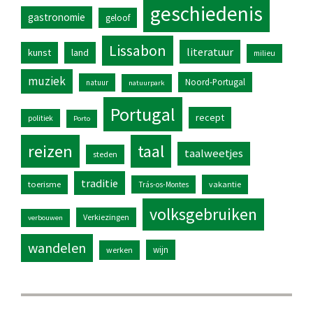
geschiedenis
gastronomie
geloof
Lissabon
literatuur
kunst
land
milieu
muziek
Noord-Portugal
natuur
natuurpark
Portugal
recept
politiek
Porto
reizen
taal
taalweetjes
steden
traditie
toerisme
vakantie
Trás-os-Montes
volksgebruiken
Verkiezingen
verbouwen
wandelen
wijn
werken