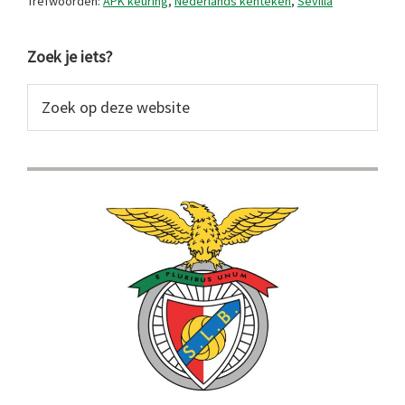
Trefwoorden:
APK keuring
,
Nederlands kenteken
,
Sevilla
Primaire
Zoek je iets?
Sidebar
Zoek
op
deze
website