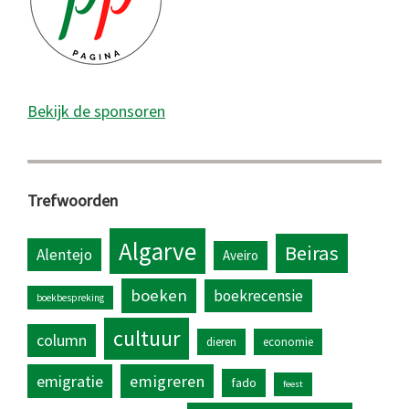
Bekijk de sponsoren
Trefwoorden
Algarve
Beiras
Alentejo
Aveiro
boeken
boekrecensie
boekbespreking
cultuur
column
dieren
economie
emigratie
emigreren
fado
feest