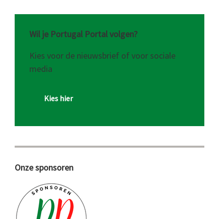
Wil je Portugal Portal volgen?
Kies voor de nieuwsbrief of voor sociale
media
Kies hier
Onze sponsoren