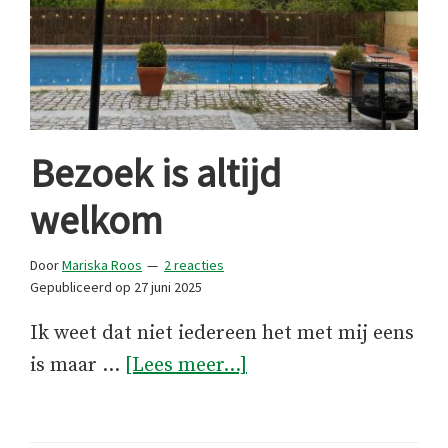
Bezoek is altijd
welkom
Door
Mariska Roos
2 reacties
Gepubliceerd op
27 juni 2025
Ik weet dat niet iedereen het met mij eens
overBezoek
is maar …
[Lees meer...]
is
altijd