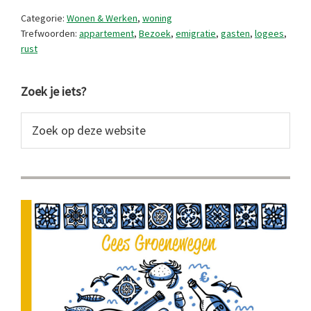
welkom
Categorie:
Wonen & Werken
,
woning
Trefwoorden:
appartement
,
Bezoek
,
emigratie
,
gasten
,
logees
,
rust
Primaire
Zoek je iets?
Sidebar
Zoek
op
deze
website