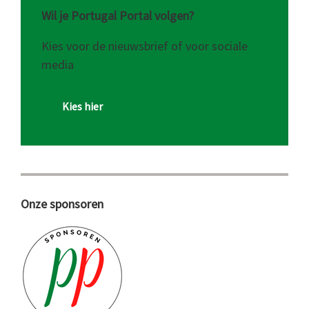
Wil je Portugal Portal volgen?
Kies voor de nieuwsbrief of voor sociale
media
Kies hier
Onze sponsoren