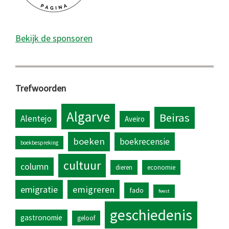
Bekijk de sponsoren
Trefwoorden
Algarve
Beiras
Alentejo
Aveiro
boeken
boekrecensie
boekbespreking
cultuur
column
dieren
economie
emigratie
emigreren
fado
feest
geschiedenis
gastronomie
geloof