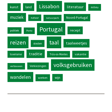
Lissabon
literatuur
kunst
land
milieu
muziek
Noord-Portugal
natuur
natuurpark
Portugal
recept
politiek
Porto
reizen
taal
taalweetjes
steden
traditie
toerisme
vakantie
Trás-os-Montes
volksgebruiken
Verkiezingen
verbouwen
wandelen
wijn
werken