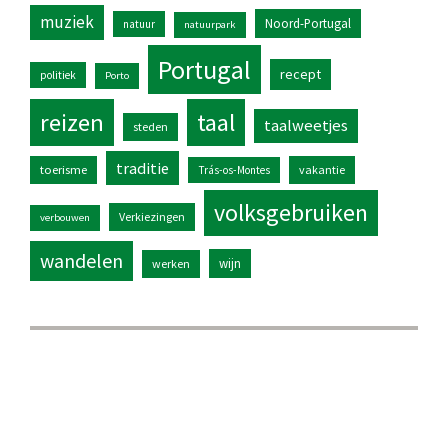
muziek
Noord-Portugal
natuur
natuurpark
Portugal
recept
politiek
Porto
reizen
taal
taalweetjes
steden
traditie
toerisme
vakantie
Trás-os-Montes
volksgebruiken
Verkiezingen
verbouwen
wandelen
wijn
werken