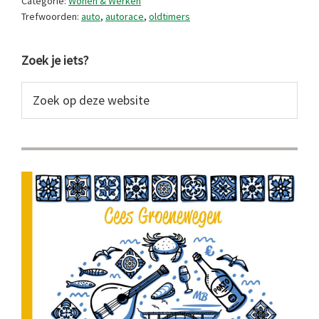
Categorie:
Wonen & Werken
Trefwoorden:
auto
,
autorace
,
oldtimers
Primaire
Zoek je iets?
Sidebar
Zoek
op
deze
website