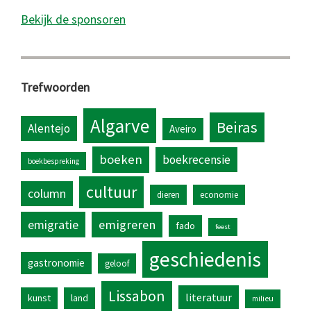
Bekijk de sponsoren
Trefwoorden
Algarve
Beiras
Alentejo
Aveiro
boeken
boekrecensie
boekbespreking
cultuur
column
dieren
economie
emigratie
emigreren
fado
feest
geschiedenis
gastronomie
geloof
Lissabon
literatuur
kunst
land
milieu