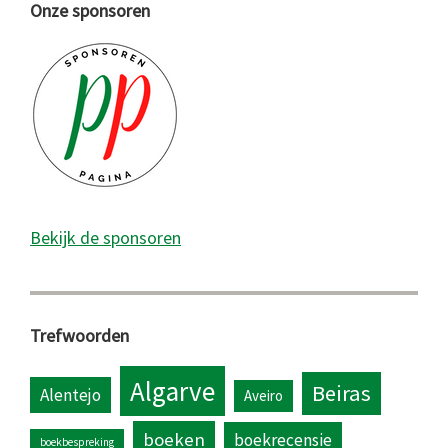
Onze sponsoren
Bekijk de sponsoren
Trefwoorden
Algarve
Beiras
Alentejo
Aveiro
boeken
boekrecensie
boekbespreking