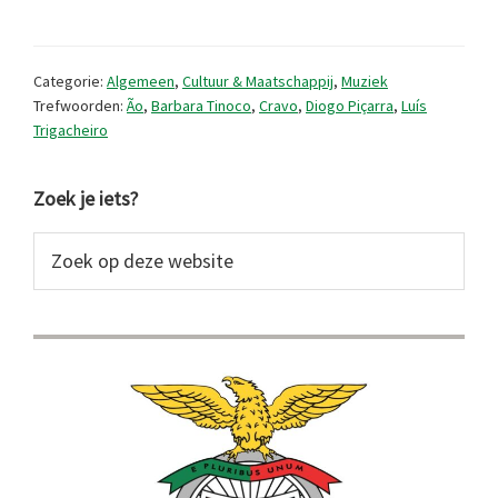
muziekreleases
(2025/9)
Categorie:
Algemeen
,
Cultuur & Maatschappij
,
Muziek
Trefwoorden:
Ão
,
Barbara Tinoco
,
Cravo
,
Diogo Piçarra
,
Luís
Trigacheiro
Primaire
Zoek je iets?
Sidebar
Zoek
op
deze
website