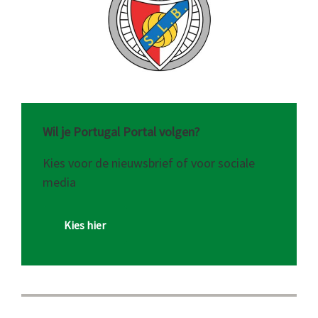
Wil je Portugal Portal volgen?
Kies voor de nieuwsbrief of voor sociale
media
Kies hier