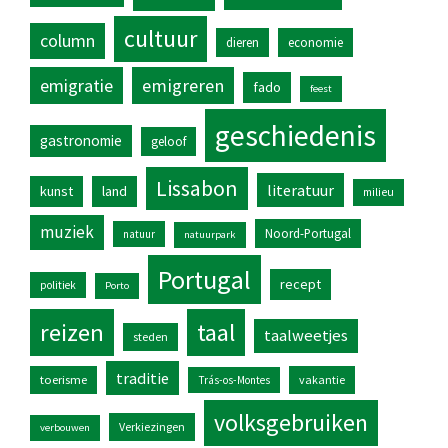
cultuur
column
dieren
economie
emigratie
emigreren
fado
feest
geschiedenis
gastronomie
geloof
Lissabon
literatuur
kunst
land
milieu
muziek
Noord-Portugal
natuur
natuurpark
Portugal
recept
politiek
Porto
reizen
taal
taalweetjes
steden
traditie
toerisme
vakantie
Trás-os-Montes
volksgebruiken
Verkiezingen
verbouwen