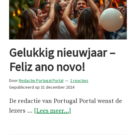
Gelukkig nieuwjaar –
Feliz ano novo!
Door
Redactie Portugal Portal
2 reacties
Gepubliceerd op
31 december 2024
De redactie van Portugal Portal wenst de
overGelukkig
lezers …
[Lees meer...]
nieuwjaar
–