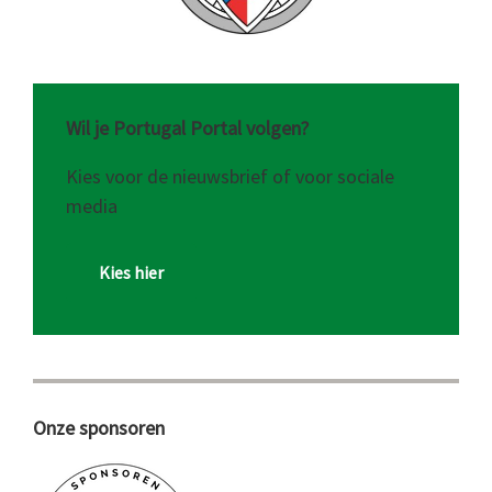
Wil je Portugal Portal volgen?
Kies voor de nieuwsbrief of voor sociale
media
Kies hier
Onze sponsoren