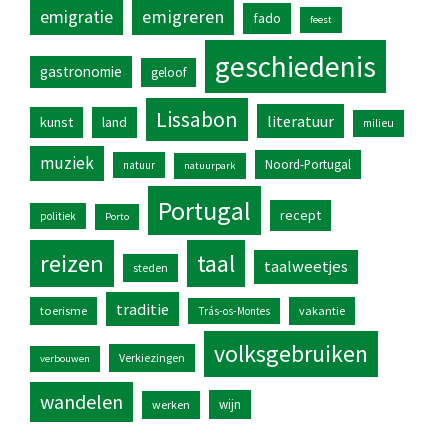
emigratie
emigreren
fado
feest
geschiedenis
gastronomie
geloof
Lissabon
literatuur
kunst
land
milieu
muziek
Noord-Portugal
natuur
natuurpark
Portugal
recept
politiek
Porto
reizen
taal
taalweetjes
steden
traditie
toerisme
vakantie
Trás-os-Montes
volksgebruiken
Verkiezingen
verbouwen
wandelen
wijn
werken