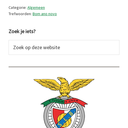
Feliz
Categorie:
Algemeen
ano
Trefwoorden:
Bom ano novo
novo!
Primaire
Zoek je iets?
Sidebar
Zoek
op
deze
website