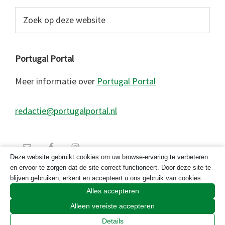
Zoek
op
deze
website
Portugal Portal
Meer informatie over
Portugal Portal
redactie@portugalportal.nl
Deze website gebruikt cookies om uw browse-ervaring te verbeteren
en ervoor te zorgen dat de site correct functioneert. Door deze site te
blijven gebruiken, erkent en accepteert u ons gebruik van cookies.
Alles accepteren
Alleen vereiste accepteren
© 2026 Copyright Portugal Portal 2023
Details