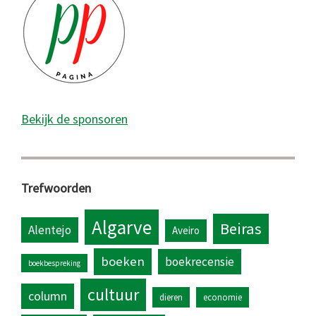
Bekijk de sponsoren
Trefwoorden
Algarve
Beiras
Alentejo
Aveiro
boeken
boekrecensie
boekbespreking
cultuur
column
dieren
economie