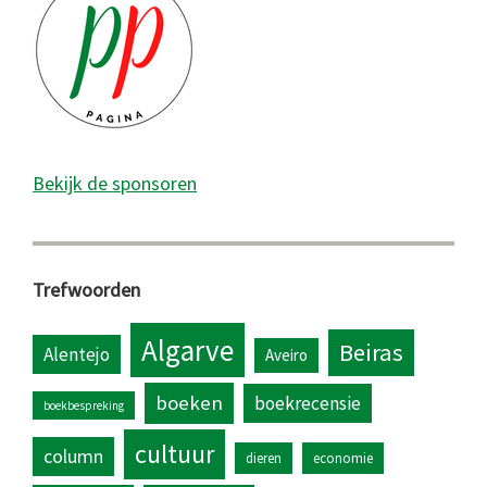
Bekijk de sponsoren
Trefwoorden
Algarve
Beiras
Alentejo
Aveiro
boeken
boekrecensie
boekbespreking
cultuur
column
dieren
economie