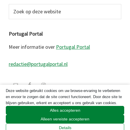
Zoek
op
deze
website
Portugal Portal
Meer informatie over
Portugal Portal
redactie@portugalportal.nl
Deze website gebruikt cookies om uw browse-ervaring te verbeteren
en ervoor te zorgen dat de site correct functioneert. Door deze site te
blijven gebruiken, erkent en accepteert u ons gebruik van cookies.
Alles accepteren
Alleen vereiste accepteren
© 2026 Copyright Portugal Portal 2023
Details