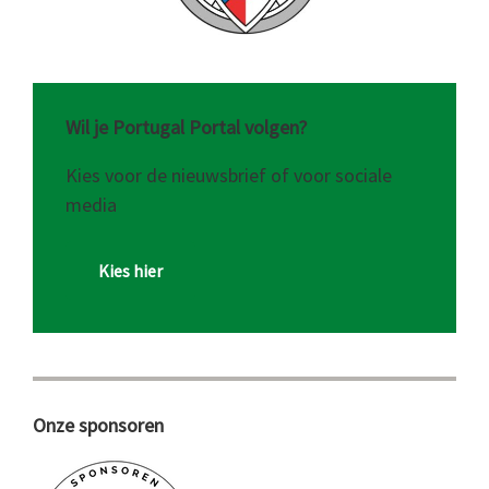
Wil je Portugal Portal volgen?
Kies voor de nieuwsbrief of voor sociale
media
Kies hier
Onze sponsoren