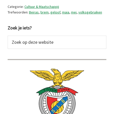
de
Categorie:
Cultuur & Maatschappij
maand
Trefwoorden:
Beiras
,
brem
,
geloof
,
maia
,
mei
,
volksgebruiken
van
Primaire
mei,
Zoek je iets?
ja,
Sidebar
Zoek
ja
op
deze
website