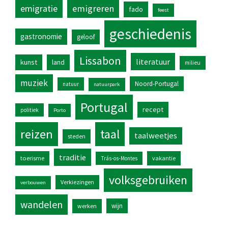
emigratie
emigreren
fado
feest
geschiedenis
gastronomie
geloof
Lissabon
literatuur
kunst
land
milieu
muziek
Noord-Portugal
natuur
natuurpark
Portugal
recept
politiek
Porto
reizen
taal
taalweetjes
steden
traditie
toerisme
vakantie
Trás-os-Montes
volksgebruiken
Verkiezingen
verbouwen
wandelen
wijn
werken