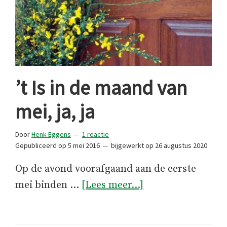
’t Is in de maand van
mei, ja, ja
Door
Henk Eggens
1 reactie
Gepubliceerd op
5 mei 2016
bijgewerkt op
26 augustus 2020
Op de avond voorafgaand aan de eerste
over’t
mei binden …
[Lees meer...]
Is
in