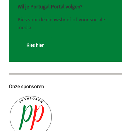
Wil je Portugal Portal volgen?
Kies voor de nieuwsbrief of voor sociale
media
Kies hier
Onze sponsoren