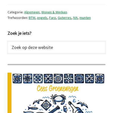
krachtig
–
Categorie:
Algemeen
,
Wonen & Werken
December
Trefwoorden:
BTW
,
engels
,
Faro
,
Guterres
,
IVA
,
munten
2023
Primaire
Zoek je iets?
Sidebar
Zoek
op
deze
website