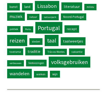
Lissabon
literatuur
kunst
land
milieu
muziek
Noord-Portugal
natuur
natuurpark
Portugal
recept
politiek
Porto
reizen
taal
taalweetjes
steden
traditie
toerisme
vakantie
Trás-os-Montes
volksgebruiken
Verkiezingen
verbouwen
wandelen
wijn
werken