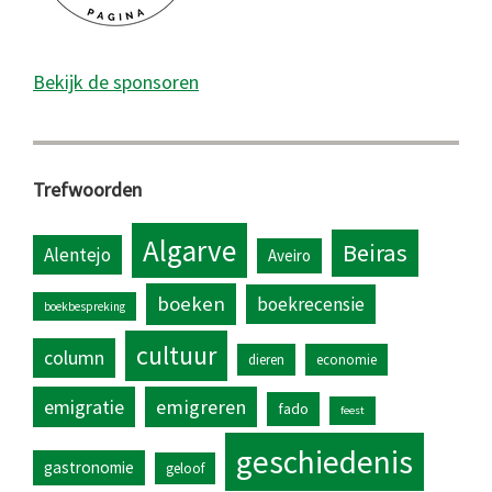
Bekijk de sponsoren
Trefwoorden
Algarve
Beiras
Alentejo
Aveiro
boeken
boekrecensie
boekbespreking
cultuur
column
dieren
economie
emigratie
emigreren
fado
feest
geschiedenis
gastronomie
geloof