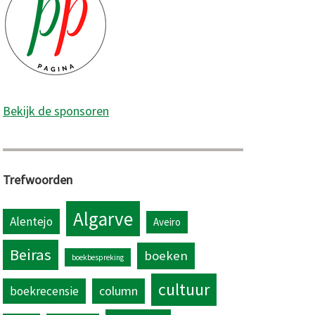
Bekijk de sponsoren
Trefwoorden
Algarve
Alentejo
Aveiro
Beiras
boeken
boekbespreking
cultuur
column
boekrecensie