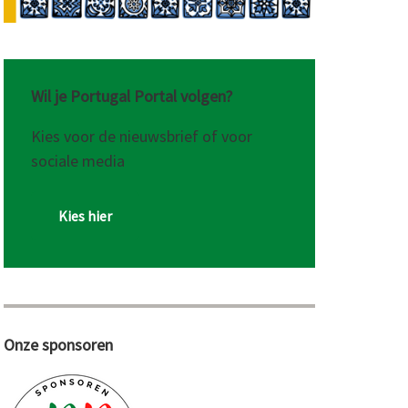
Wil je Portugal Portal volgen?
Kies voor de nieuwsbrief of voor
sociale media
Kies hier
Onze sponsoren