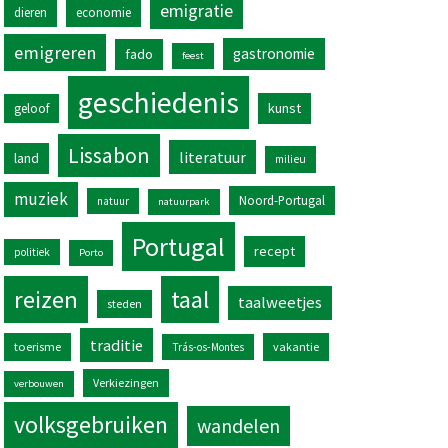
emigratie
dieren
economie
emigreren
gastronomie
fado
feest
geschiedenis
kunst
geloof
Lissabon
literatuur
land
milieu
muziek
Noord-Portugal
natuur
natuurpark
Portugal
recept
politiek
Porto
reizen
taal
taalweetjes
steden
traditie
toerisme
vakantie
Trás-os-Montes
Verkiezingen
verbouwen
volksgebruiken
wandelen